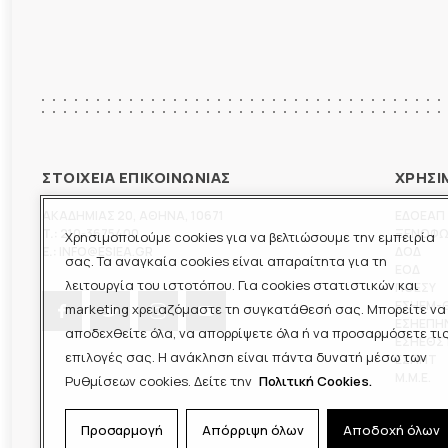
ΣΤΟΙΧΕΙΑ ΕΠΙΚΟΙΝΩΝΙΑΣ
ΧΡΗΣΙ
ΑΚΑΔΗΜΙΑΣ 20
,
ΑΘΗΝΑ
,
10671
ΕΔΟΕΑΠ
T.:
210-3675400
ΞΕΝΟΦ
Χρησιμοποιούμε cookies για να βελτιώσουμε την εμπειρία
E.:
INFO@ESIEA.GR
ΔΟΔ
σας. Τα αναγκαία cookies είναι απαραίτητα για τη
ΕΟΔ
λειτουργία του ιστοτόπου. Για cookies στατιστικών και
ΠΟΕΣΥ
ΕΣΗΕΜ-
marketing χρειαζόμαστε τη συγκατάθεσή σας. Μπορείτε να
ΕΣΗΕΠΗ
αποδεχθείτε όλα, να απορρίψετε όλα ή να προσαρμόσετε τι
ΕΣΗΕΘΣ
επιλογές σας. Η ανάκληση είναι πάντα δυνατή μέσω των
ΕΣΠΗΤ
M.M.E.
Ρυθμίσεων cookies. Δείτε την
Πολιτική Cookies.
Προσαρμογή
Απόρριψη όλων
Αποδοχή όλων