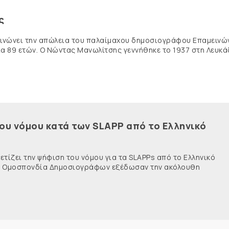
ς
κοινώνει την απώλεια του παλαίμαχου δημοσιογράφου Επαμειν
ία 89 ετών. Ο Νώντας Μανωλίτσης γεννήθηκε το 1937 στη Λευκά
του νόμου κατά των SLAPP από το Ελληνικό
τίζει την ψήφιση του νόμου για τα SLAPPs από το Ελληνικό
νής Ομοσπονδία Δημοσιογράφων εξέδωσαν την ακόλουθη