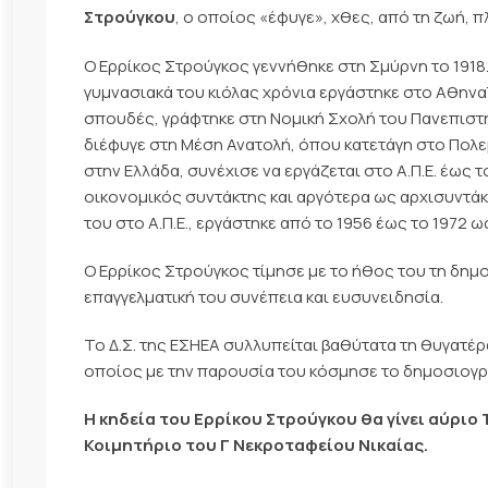
Στρούγκου
, ο οποίος «έφυγε», χθες, από τη ζωή, π
Ο Ερρίκος Στρούγκος γεννήθηκε στη Σμύρνη το 1918
γυμνασιακά του κιόλας χρόνια εργάστηκε στο Αθην
σπουδές, γράφτηκε στη Νομική Σχολή του Πανεπιστη
διέφυγε στη Μέση Ανατολή, όπου κατετάγη στο Πολε
στην Ελλάδα, συνέχισε να εργάζεται στο Α.Π.Ε. έως
οικονομικός συντάκτης και αργότερα ως αρχισυντάκ
του στο Α.Π.Ε., εργάστηκε από το 1956 έως το 1972 
Ο Ερρίκος Στρούγκος τίμησε με το ήθος του τη δημο
επαγγελματική του συνέπεια και ευσυνειδησία.
Το Δ.Σ. της ΕΣΗΕΑ συλλυπείται βαθύτατα τη θυγατέρ
οποίος με την παρουσία του κόσμησε το δημοσιογρ
Η κηδεία του Ερρίκου Στρούγκου θα γίνει αύριο Τ
Κοιμητήριο του Γ Νεκροταφείου Νικαίας.