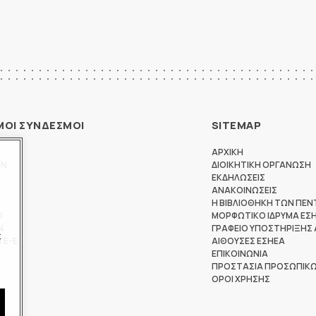
ΜΟΙ ΣΥΝΔΕΣΜΟΙ
SITEMAP
ΑΡΧΙΚΗ
ΩΝ
ΔΙΟΙΚΗΤΙΚΗ ΟΡΓΑΝΩΣΗ
ΕΚΔΗΛΩΣΕΙΣ
ΑΝΑΚΟΙΝΩΣΕΙΣ
Η ΒΙΒΛΙΟΘΗΚΗ ΤΩΝ ΠΕΝ
Θ
ΜΟΡΦΩΤΙΚΟ ΙΔΡΥΜΑ ΕΣ
Ν
ΓΡΑΦΕΙΟ ΥΠΟΣΤΗΡΙΞΗΣ
ς
ΤΕ-Ε
ΑΙΘΟΥΣΕΣ ΕΣΗΕΑ
ΕΠΙΚΟΙΝΩΝΙΑ
ΠΡΟΣΤΑΣΙΑ ΠΡΟΣΩΠΙΚ
ΟΡΟΙ ΧΡΗΣΗΣ