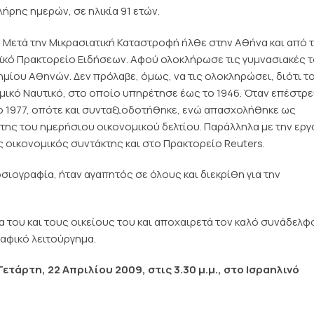
λήρης ημερών, σε ηλικία 91 ετών.
. Μετά την Μικρασιατική Καταστροφή ήλθε στην Αθήνα και από 
αϊκό Πρακτορείο Ειδήσεων. Αφού ολοκλήρωσε τις γυμνασιακές 
μίου Αθηνών. Δεν πρόλαβε, όμως, να τις ολοκληρώσει, διότι το
μικό Ναυτικό, στο οποίο υπηρέτησε έως το 1946. Όταν επέστρ
 το 1977, οπότε και συνταξιοδοτήθηκε, ενώ απασχολήθηκε ως
της του ημερήσιου οικονομικού δελτίου. Παράλληλα με την εργ
ως οικονομικός συντάκτης και στο Πρακτορείο Reuters.
σιογραφία, ήταν αγαπητός σε όλους και διεκρίθη για την
α του και τους οικείους του και αποχαιρετά τον καλό συνάδελφο
αφικό λειτούργημα.
ετάρτη, 22 Απριλίου 2009, στις 3.30 μ.μ., στο Ισραηλινό