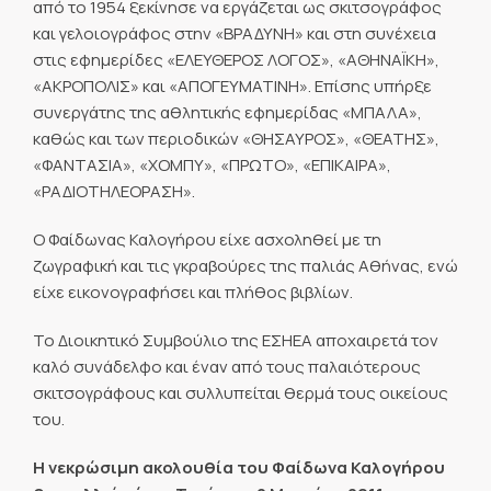
από το 1954 ξεκίνησε να εργάζεται ως σκιτσογράφος
και γελοιογράφος στην «ΒΡΑΔΥΝΗ» και στη συνέχεια
στις εφημερίδες «ΕΛΕΥΘΕΡΟΣ ΛΟΓΟΣ», «ΑΘΗΝΑΪΚΗ»,
«ΑΚΡΟΠΟΛΙΣ» και «ΑΠΟΓΕΥΜΑΤΙΝΗ». Επίσης υπήρξε
συνεργάτης της αθλητικής εφημερίδας «ΜΠΑΛΑ»,
καθώς και των περιοδικών «ΘΗΣΑΥΡΟΣ», «ΘΕΑΤΗΣ»,
«ΦΑΝΤΑΣΙΑ», «ΧΟΜΠΥ», «ΠΡΩΤΟ», «ΕΠΙΚΑΙΡΑ»,
«ΡΑΔΙΟΤΗΛΕΟΡΑΣΗ».
Ο Φαίδωνας Καλογήρου είχε ασχοληθεί με τη
ζωγραφική και τις γκραβούρες της παλιάς Αθήνας, ενώ
είχε εικονογραφήσει και πλήθος βιβλίων.
Το Διοικητικό Συμβούλιο της ΕΣΗΕΑ αποχαιρετά τον
καλό συνάδελφο και έναν από τους παλαιότερους
σκιτσογράφους και συλλυπείται θερμά τους οικείους
του.
Η νεκρώσιμη ακολουθία του Φαίδωνα Καλογήρου