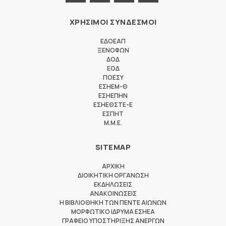
ΧΡΗΣΙΜΟΙ ΣΥΝΔΕΣΜΟΙ
ΕΔΟΕΑΠ
ΞΕΝΟΦΩΝ
ΔΟΔ
ΕΟΔ
ΠΟΕΣΥ
ΕΣΗΕΜ-Θ
ΕΣΗΕΠΗΝ
ΕΣΗΕΘΣΤΕ-Ε
ΕΣΠΗΤ
M.M.E.
SITEMAP
ΑΡΧΙΚΗ
ΔΙΟΙΚΗΤΙΚΗ ΟΡΓΑΝΩΣΗ
ΕΚΔΗΛΩΣΕΙΣ
ΑΝΑΚΟΙΝΩΣΕΙΣ
Η ΒΙΒΛΙΟΘΗΚΗ ΤΩΝ ΠΕΝΤΕ ΑΙΩΝΩΝ
ΜΟΡΦΩΤΙΚΟ ΙΔΡΥΜΑ ΕΣΗΕΑ
ΓΡΑΦΕΙΟ ΥΠΟΣΤΗΡΙΞΗΣ ΑΝΕΡΓΩΝ