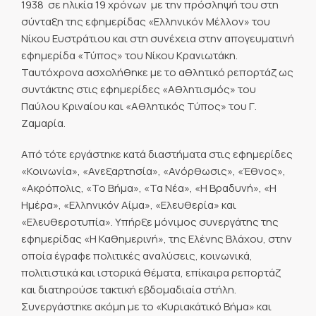
1938  σε ηλικία 19 χρόνων  με την πρόσληψή του στη
σύνταξη της εφημερίδας «Ελληνικόν Μέλλον» του
Νίκου Ευστράτιου και στη συνέχεια στην απογευματινή
εφημερίδα «Τύπος» του Νίκου Κρανιωτάκη.
Ταυτόχρονα ασχολήθηκε με το αθλητικό ρεπορτάζ ως
συντάκτης στις εφημερίδες «Αθλητισμός» του
Παύλου Κριναίου και «Αθλητικός Τύπος» του Γ.
Ζαμαρία.
Από τότε εργάστηκε κατά διαστήματα στις εφημερίδες
«Κοινωνία», «Ανεξαρτησία», «Ανόρθωσις», «Έθνος»,
«Ακρόπολις, «Το Βήμα», «Τα Νέα», «Η Βραδυνή», «Η
Ημέρα», «Ελληνικόν Αίμα», «Ελευθερία» και
«Ελευθεροτυπία». Υπήρξε μόνιμος συνεργάτης της
εφημερίδας «Η Καθημερινή», της Ελένης Βλάχου, στην
οποία έγραφε πολιτικές αναλύσεις, κοινωνικά,
πολιτιστικά και ιστορικά θέματα, επίκαιρα ρεπορτάζ
και διατηρούσε τακτική εβδομαδιαία στήλη.
Συνεργάστηκε ακόμη με το «Κυριακάτικό Βήμα» και