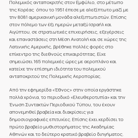
Πολεμικός ανταποκριτής στον Εμφύλιο, στο μέτωπο
της Κορέας  όπου το 1951 έπεσε με αλεξίπτωτο μαζί με
την 8081 αμερικανική μονάδα αλεξιπτωτιστών. Επίσης
στον πόλεμο των έξι ημερών μεταξύ Ισραήλ και
Αιγύπτου, σε στρατιωτικές επιχειρήσεις, εξεγέρσεις
και επαναστάσεις στη Μέση Ανατολή και σε χώρες της
Λατινικής Αμερικής, βρέθηκε πολλές φορές στο
επίκεντρο της διεθνούς επικαιρότητας. Είχε
σημειώσει 165 πολεμικές ώρες με αεροπλάνο και
κατείχε την επίσημη ιδιότητα του πολεμικού
ανταποκριτού της Πολεμικής Αεροπορίας.
Από την εφημερίδα «Έθνος» στην οποία εργάστηκε
πολλά χρόνια, το περιοδικό «Ελευθεροτυπία» και την
Ένωση Συντακτών Περιοδικού Τύπου, του έχουν
απονεμηθεί βραβεία και διακρίσεις για
δημοσιογραφικές επιτυχίες. Επίσης έχει κερδίσει το
πρώτο βραβείο μυθιστορήματος της Ακαδημίας
Αθηνών και το δεύτερο κρατικό βραβείο διηγήματος.