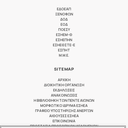
ΕΔΟΕΑΠ
ΞΕΝΟΦΩΝ
ΔΟΔ
ΕΟΔ
ΠΟΕΣΥ
ΕΣΗΕΜ-Θ
ΕΣΗΕΠΗΝ
ΕΣΗΕΘΣΤΕ-Ε
ΕΣΠΗΤ
M.M.E.
SITEMAP
ΑΡΧΙΚΗ
ΔΙΟΙΚΗΤΙΚΗ ΟΡΓΑΝΩΣΗ
ΕΚΔΗΛΩΣΕΙΣ
ΑΝΑΚΟΙΝΩΣΕΙΣ
Η ΒΙΒΛΙΟΘΗΚΗ ΤΩΝ ΠΕΝΤΕ ΑΙΩΝΩΝ
ΜΟΡΦΩΤΙΚΟ ΙΔΡΥΜΑ ΕΣΗΕΑ
ΓΡΑΦΕΙΟ ΥΠΟΣΤΗΡΙΞΗΣ ΑΝΕΡΓΩΝ
ΑΙΘΟΥΣΕΣ ΕΣΗΕΑ
ΕΠΙΚΟΙΝΩΝΙΑ
ΠΡΟΣΤΑΣΙΑ ΠΡΟΣΩΠΙΚΩΝ ΔΕΔΟΜΕΝΩΝ