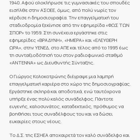
1940. Αφού ολοκλήρωσε τις γυμνασιακές του σπουδές
εισήλθε στην ΑΣΟΕΕ, όμως, από πολύ νωρίς τον
κέρδισε η δημοσιογραφία. Την επαγγελματική του
σταδιοδρομία ξεκίνησε από την εφημερίδα «ΦΩΣ ΤΩΝ
ΣΠΟΡ» το 1959. Στη συνέχεια εργάστηκε στις
εφημερίδες «ΒΡΑΔΥΝΗ», «ΗΜΕΡΑ» και «ΕΛΕΥΘΕΡΗ
ΩΡΑ», στην ΥΕΝΕΔ, στο ΑΠΕ και τέλος από το 1995 έως
τη συνταξιοδότησή του στον ραδιοφωνικό σταθμό
«ΑΝΤΕΝΝΑ» ως Διευθυντής Σύνταξης.
Ο Γιώργος Κολοκοτρώνης διέγραψε μια λαμπρή
επαγγελματική καριέρα στο χώρο της δημοσιογραφίας.
Εργάστηκε σκληρά και αποδοτικά, ενώ ταυτόχρονα
υπήρξε ένας πολύ καλός συνάδελφος. Πάντοτε
ευγενής, καλοσυνάτος, καταδεκτικός, πρόθυμος να
βοηθήσει τους συναδέλφους του και να δώσει
ευκαιρίες στους νέους.
Το Δ.Σ. της ΕΣΗΕΑ αποχαιρετά τον καλό συνάδελφο και