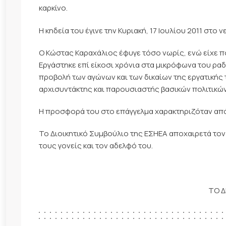
καρκίνο.
Η κηδεία του έγινε την Κυριακή, 17 Ιουλίου 2011 στο
Ο Κώστας Καραχάλιος έφυγε τόσο νωρίς, ενώ είχε πο
Εργάστηκε επί είκοσι χρόνια στα μικρόφωνα του ρα
προβολή των αγώνων και των δικαίων της εργατικής
αρχισυντάκτης και παρουσιαστής βασικών πολιτικώ
Η προσφορά του στο επάγγελμα χαρακτηριζόταν από
Το Διοικητικό Συμβούλιο της ΕΣΗΕΑ αποχαιρετά τον 
τους γονείς και τον αδελφό του.
ΤΟ Δ