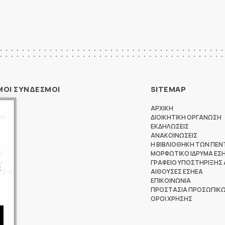
ΜΟΙ ΣΥΝΔΕΣΜΟΙ
SITEMAP
ΑΡΧΙΚΗ
ΩΝ
ΔΙΟΙΚΗΤΙΚΗ ΟΡΓΑΝΩΣΗ
ΕΚΔΗΛΩΣΕΙΣ
ΑΝΑΚΟΙΝΩΣΕΙΣ
Η ΒΙΒΛΙΟΘΗΚΗ ΤΩΝ ΠΕΝ
Θ
ΜΟΡΦΩΤΙΚΟ ΙΔΡΥΜΑ ΕΣ
Ν
ΓΡΑΦΕΙΟ ΥΠΟΣΤΗΡΙΞΗΣ
ς
ΤΕ-Ε
ΑΙΘΟΥΣΕΣ ΕΣΗΕΑ
ΕΠΙΚΟΙΝΩΝΙΑ
ΠΡΟΣΤΑΣΙΑ ΠΡΟΣΩΠΙΚ
ΟΡΟΙ ΧΡΗΣΗΣ