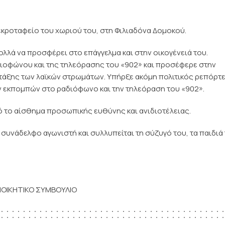
 νεκροταφείο του χωριού του, στη Φιλιαδόνα Δομοκού.
λλά να προσφέρει στο επάγγελμα και στην οικογένειά του.
διοφώνου και της τηλεόρασης του «902» και προσέφερε στην
 τάξης των λαϊκών στρωμάτων. Υπήρξε ακόμη πολιτικός ρεπόρτε
ν εκπομπών στο ραδιόφωνο και την τηλεόραση του «902».
 το αίσθημα προσωπικής ευθύνης και ανιδιοτέλειας.
συνάδελφο αγωνιστή και συλλυπείται τη σύζυγό του, τα παιδιά 
ΙΟΙΚΗΤΙΚΟ ΣΥΜΒΟΥΛΙΟ