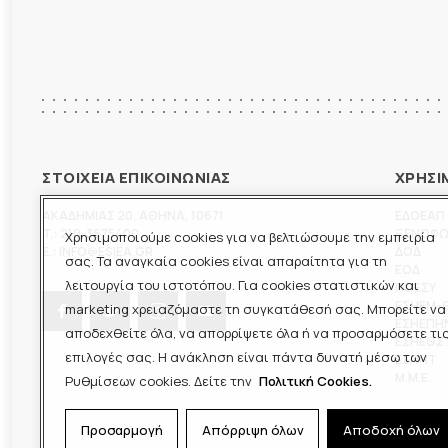
ΣΤΟΙΧΕΙΑ ΕΠΙΚΟΙΝΩΝΙΑΣ
ΧΡΗΣΙ
ΑΚΑΔΗΜΙΑΣ 20
,
ΑΘΗΝΑ
,
10671
ΕΔΟΕΑΠ
T.:
210-3675400
ΞΕΝΟΦ
Χρησιμοποιούμε cookies για να βελτιώσουμε την εμπειρία
E.:
INFO@ESIEA.GR
ΔΟΔ
σας. Τα αναγκαία cookies είναι απαραίτητα για τη
ΕΟΔ
λειτουργία του ιστοτόπου. Για cookies στατιστικών και
ΠΟΕΣΥ
ΕΣΗΕΜ-
marketing χρειαζόμαστε τη συγκατάθεσή σας. Μπορείτε να
ΕΣΗΕΠΗ
αποδεχθείτε όλα, να απορρίψετε όλα ή να προσαρμόσετε τι
ΕΣΗΕΘΣ
επιλογές σας. Η ανάκληση είναι πάντα δυνατή μέσω των
ΕΣΠΗΤ
M.M.E.
Ρυθμίσεων cookies. Δείτε την
Πολιτική Cookies.
Προσαρμογή
Απόρριψη όλων
Αποδοχή όλων