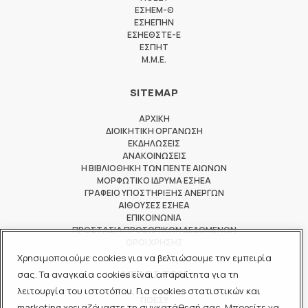
ΕΣΗΕΜ-Θ
ΕΣΗΕΠΗΝ
ΕΣΗΕΘΣΤΕ-Ε
ΕΣΠΗΤ
M.M.E.
SITEMAP
ΑΡΧΙΚΗ
ΔΙΟΙΚΗΤΙΚΗ ΟΡΓΑΝΩΣΗ
ΕΚΔΗΛΩΣΕΙΣ
ΑΝΑΚΟΙΝΩΣΕΙΣ
Η ΒΙΒΛΙΟΘΗΚΗ ΤΩΝ ΠΕΝΤΕ ΑΙΩΝΩΝ
ΜΟΡΦΩΤΙΚΟ ΙΔΡΥΜΑ ΕΣΗΕΑ
ΓΡΑΦΕΙΟ ΥΠΟΣΤΗΡΙΞΗΣ ΑΝΕΡΓΩΝ
ΑΙΘΟΥΣΕΣ ΕΣΗΕΑ
ΕΠΙΚΟΙΝΩΝΙΑ
ΠΡΟΣΤΑΣΙΑ ΠΡΟΣΩΠΙΚΩΝ ΔΕΔΟΜΕΝΩΝ
ΟΡΟΙ ΧΡΗΣΗΣ
Χρησιμοποιούμε cookies για να βελτιώσουμε την εμπειρία
ΜΕΛΟΣ ΤΩΝ
σας. Τα αναγκαία cookies είναι απαραίτητα για τη
λειτουργία του ιστοτόπου. Για cookies στατιστικών και
ΠΟΕΣΥ
marketing χρειαζόμαστε τη συγκατάθεσή σας. Μπορείτε να