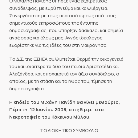
Ο Μιχάλης Πανίδης υπήρξε ένας εξαιρετικός
συνάδελφος, με ευρύ πνεύμα και καλλιέργεια.
Συνεργάστηκε με τους περισσότερους από τους
σημαντικούς εκπροσώπους της έντυπης
δημοσιογραφίας, που υπήρξαν δάσκαλοι και σημεία
αναφοράς για όλους μας. Αγνός ιδεολόγος,
εξορίστηκε για τις ιδέες του στη Μακρόνησο.
Το Δ.Σ. της ΕΣΗΕΑ συλλυπείται θερμά την οικογένειά
του και ιδιαίτερα τα δύο του παιδιά Αριστοτέλη και
Αλεξάνδρα, και αποχαιρετά τον άξιο συνάδελφο, ο
οποίος, με τη στάση και το ήθος του, τίμησε τη
δημοσιογραφία.
Η κηδεία του Μιχάλη Πανίδη θα γίνει μεθαύριο,
Πέμπτη, 12 Ιουνίου 2008, στις 5 μ.μ., στο
Νεκροταφείο του Κόκκινου Μύλου.
ΤΟ ΔΙΟΙΚΗΤΙΚΟ ΣΥΜΒΟΥΛΙΟ