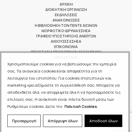
ΑΡΧΙΚΗ
ΔΙΟΙΚΗΤΙΚΗ ΟΡΓΑΝΩΣΗ
ΕΚΔΗΛΩΣΕΙΣ
ΑΝΑΚΟΙΝΩΣΕΙΣ
Η ΒΙΒΛΙΟΘΗΚΗ ΤΩΝ ΠΕΝΤΕ ΑΙΩΝΩΝ
ΜΟΡΦΩΤΙΚΟ ΙΔΡΥΜΑ ΕΣΗΕΑ
ΓΡΑΦΕΙΟ ΥΠΟΣΤΗΡΙΞΗΣ ΑΝΕΡΓΩΝ
ΑΙΘΟΥΣΕΣ ΕΣΗΕΑ
ΕΠΙΚΟΙΝΩΝΙΑ
ΠΡΟΣΤΑΣΙΑ ΠΡΟΣΩΠΙΚΩΝ ΔΕΔΟΜΕΝΩΝ
ΟΡΟΙ ΧΡΗΣΗΣ
Χρησιμοποιούμε cookies για να βελτιώσουμε την εμπειρία
ΜΕΛΟΣ ΤΩΝ
σας. Τα αναγκαία cookies είναι απαραίτητα για τη
λειτουργία του ιστοτόπου. Για cookies στατιστικών και
ΠΟΕΣΥ
marketing χρειαζόμαστε τη συγκατάθεσή σας. Μπορείτε να
ΔΟΔ
αποδεχθείτε όλα, να απορρίψετε όλα ή να προσαρμόσετε τις
ΕΟΔ
επιλογές σας. Η ανάκληση είναι πάντα δυνατή μέσω των
Ρυθμίσεων cookies. Δείτε την
Πολιτική Cookies.
Προσαρμογή
Απόρριψη όλων
Αποδοχή όλων
© 2021 ΕΣΗΕΑ - ALL RIGHTS RESERVED
DESIGN BY