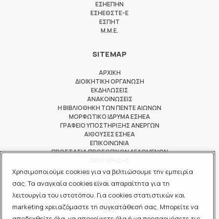
ΕΣΗΕΠΗΝ
ΕΣΗΕΘΣΤΕ-Ε
ΕΣΠΗΤ
M.M.E.
SITEMAP
ΑΡΧΙΚΗ
ΔΙΟΙΚΗΤΙΚΗ ΟΡΓΑΝΩΣΗ
ΕΚΔΗΛΩΣΕΙΣ
ΑΝΑΚΟΙΝΩΣΕΙΣ
Η ΒΙΒΛΙΟΘΗΚΗ ΤΩΝ ΠΕΝΤΕ ΑΙΩΝΩΝ
ΜΟΡΦΩΤΙΚΟ ΙΔΡΥΜΑ ΕΣΗΕΑ
ΓΡΑΦΕΙΟ ΥΠΟΣΤΗΡΙΞΗΣ ΑΝΕΡΓΩΝ
ΑΙΘΟΥΣΕΣ ΕΣΗΕΑ
ΕΠΙΚΟΙΝΩΝΙΑ
ΠΡΟΣΤΑΣΙΑ ΠΡΟΣΩΠΙΚΩΝ ΔΕΔΟΜΕΝΩΝ
ΟΡΟΙ ΧΡΗΣΗΣ
Χρησιμοποιούμε cookies για να βελτιώσουμε την εμπειρία
ΜΕΛΟΣ ΤΩΝ
σας. Τα αναγκαία cookies είναι απαραίτητα για τη
λειτουργία του ιστοτόπου. Για cookies στατιστικών και
ΠΟΕΣΥ
marketing χρειαζόμαστε τη συγκατάθεσή σας. Μπορείτε να
ΔΟΔ
αποδεχθείτε όλα, να απορρίψετε όλα ή να προσαρμόσετε τις