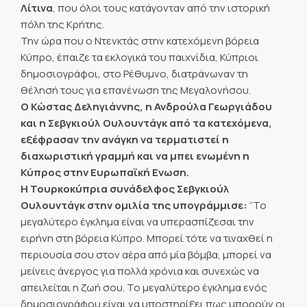
Λίτινα
, που όλοι τους κατάγονταν από την ιστορική
πόλη της Κρήτης.
Την ώρα που ο Ντενκτάς στην κατεχόμενη βόρεια
Κύπρο, έπαιζε τα εκλογικά του παιχνίδια, Κύπριοι
δημοσιογράφοι, στο Ρέθυμνο, διατράνωναν τη
θέλησή τους για επανένωση της Μεγαλονήσου.
Ο Κώστας Δεληγιάννης, η Ανδρούλα Γεωργιάδου
και η Σεβγκιούλ Ουλουντάγκ από τα κατεχόμενα,
εξέφρασαν την ανάγκη να τερματιστεί η
διαχωριστική γραμμή και να μπει ενωμένη η
Κύπρος στην Ευρωπαϊκή Ενωση.
Η Τουρκοκύπρια συνάδελφος Σεβγκιούλ
Ουλουντάγκ στην ομιλία της υπογράμμισε:
“Το
μεγαλύτερο έγκλημα είναι να υπερασπίζεσαι την
ειρήνη στη βόρεια Κύπρο. Μπορεί τότε να τιναχθεί η
περιουσία σου στον αέρα από μία βόμβα, μπορεί να
μείνεις άνεργος για πολλά χρόνια και συνεχώς να
απειλείται η ζωή σου. Το μεγαλύτερο έγκλημα ενός
δημοσιογράφου είναι να υποστηρίξει πως μπορούν οι