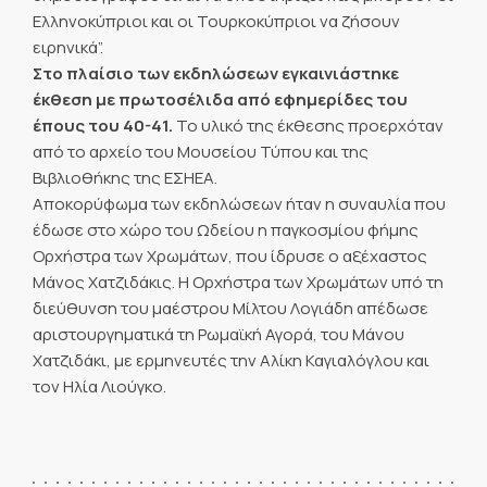
Ελληνοκύπριοι και οι Τουρκοκύπριοι να ζήσουν
ειρηνικά”.
Στο πλαίσιο των εκδηλώσεων εγκαινιάστηκε
έκθεση με πρωτοσέλιδα από εφημερίδες του
έπους του 40-41.
Το υλικό της έκθεσης προερχόταν
από το αρχείο του Μουσείου Τύπου και της
Βιβλιοθήκης της ΕΣΗΕΑ.
Αποκορύφωμα των εκδηλώσεων ήταν η συναυλία που
έδωσε στο χώρο του Ωδείου η παγκοσμίου φήμης
Ορχήστρα των Χρωμάτων, που ίδρυσε ο αξέχαστος
Μάνος Χατζιδάκις. Η Ορχήστρα των Χρωμάτων υπό τη
διεύθυνση του μαέστρου Μίλτου Λογιάδη απέδωσε
αριστουργηματικά τη Ρωμαϊκή Αγορά, του Μάνου
Χατζιδάκι, με ερμηνευτές την Αλίκη Καγιαλόγλου και
τον Ηλία Λιούγκο.