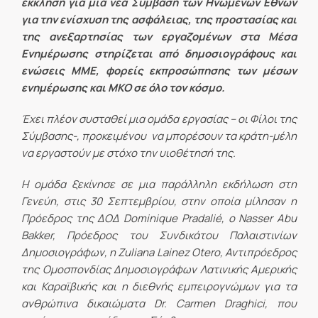
έκκληση για μια νέα Σύμβαση των Ηνωμένων Εθνών
για την ενίσχυση της ασφάλειας, της προστασίας και
της ανεξαρτησίας των εργαζομένων στα Μέσα
Ενημέρωσης στηρίζεται από δημοσιογράφους και
ενώσεις ΜΜΕ, φορείς εκπροσώπησης των μέσων
ενημέρωσης και ΜΚΟ σε όλο τον κόσμο.
Έχει πλέον συσταθεί μια ομάδα εργασίας – οι Φίλοι της
Σύμβασης-, προκειμένου να μπορέσουν τα κράτη-μέλη
να εργαστούν με στόχο την υιοθέτησή της.
Η ομάδα ξεκίνησε σε μια παράλληλη εκδήλωση στη
Γενεύη, στις 30 Σεπτεμβρίου, στην οποία μίλησαν η
Πρόεδρος της ΔΟΔ Dominique Pradalié, ο Nasser Abu
Bakker, Πρόεδρος του Συνδικάτου Παλαιστινίων
Δημοσιογράφων, η Zuliana Lainez Otero, Αντιπρόεδρος
της Ομοσπονδίας Δημοσιογράφων Λατινικής Αμερικής
και Καραϊβικής και η διεθνής εμπειρογνώμων για τα
ανθρώπινα δικαιώματα Dr. Carmen Draghici, που