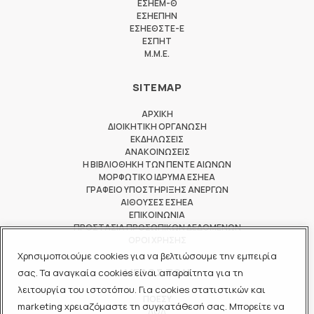
ΕΣΗΕΜ-Θ
ΕΣΗΕΠΗΝ
ΕΣΗΕΘΣΤΕ-Ε
ΕΣΠΗΤ
M.M.E.
SITEMAP
ΑΡΧΙΚΗ
ΔΙΟΙΚΗΤΙΚΗ ΟΡΓΑΝΩΣΗ
ΕΚΔΗΛΩΣΕΙΣ
ΑΝΑΚΟΙΝΩΣΕΙΣ
Η ΒΙΒΛΙΟΘΗΚΗ ΤΩΝ ΠΕΝΤΕ ΑΙΩΝΩΝ
ΜΟΡΦΩΤΙΚΟ ΙΔΡΥΜΑ ΕΣΗΕΑ
ΓΡΑΦΕΙΟ ΥΠΟΣΤΗΡΙΞΗΣ ΑΝΕΡΓΩΝ
ΑΙΘΟΥΣΕΣ ΕΣΗΕΑ
ΕΠΙΚΟΙΝΩΝΙΑ
ΠΡΟΣΤΑΣΙΑ ΠΡΟΣΩΠΙΚΩΝ ΔΕΔΟΜΕΝΩΝ
ΟΡΟΙ ΧΡΗΣΗΣ
Χρησιμοποιούμε cookies για να βελτιώσουμε την εμπειρία
ΜΕΛΟΣ ΤΩΝ
σας. Τα αναγκαία cookies είναι απαραίτητα για τη
λειτουργία του ιστοτόπου. Για cookies στατιστικών και
ΠΟΕΣΥ
marketing χρειαζόμαστε τη συγκατάθεσή σας. Μπορείτε να
ΔΟΔ