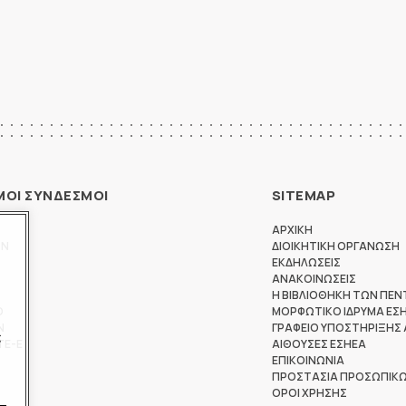
ΜΟΙ ΣΥΝΔΕΣΜΟΙ
SITEMAP
ΑΡΧΙΚΗ
ΩΝ
ΔΙΟΙΚΗΤΙΚΗ ΟΡΓΑΝΩΣΗ
ΕΚΔΗΛΩΣΕΙΣ
ΑΝΑΚΟΙΝΩΣΕΙΣ
Η ΒΙΒΛΙΟΘΗΚΗ ΤΩΝ ΠΕΝ
Θ
ΜΟΡΦΩΤΙΚΟ ΙΔΡΥΜΑ ΕΣ
Ν
ΓΡΑΦΕΙΟ ΥΠΟΣΤΗΡΙΞΗΣ
ς
ΤΕ-Ε
ΑΙΘΟΥΣΕΣ ΕΣΗΕΑ
ΕΠΙΚΟΙΝΩΝΙΑ
ΠΡΟΣΤΑΣΙΑ ΠΡΟΣΩΠΙΚ
ΟΡΟΙ ΧΡΗΣΗΣ