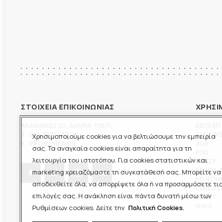
ΣΤΟΙΧΕΙΑ ΕΠΙΚΟΙΝΩΝΙΑΣ
ΧΡΗΣΙ
ΑΚΑΔΗΜΙΑΣ 20
,
ΑΘΗΝΑ
,
10671
ΕΔΟΕΑΠ
T.:
210-3675400
ΞΕΝΟΦ
Χρησιμοποιούμε cookies για να βελτιώσουμε την εμπειρία
E.:
INFO@ESIEA.GR
ΔΟΔ
σας. Τα αναγκαία cookies είναι απαραίτητα για τη
ΕΟΔ
λειτουργία του ιστοτόπου. Για cookies στατιστικών και
ΠΟΕΣΥ
ΕΣΗΕΜ-
marketing χρειαζόμαστε τη συγκατάθεσή σας. Μπορείτε να
ΕΣΗΕΠΗ
αποδεχθείτε όλα, να απορρίψετε όλα ή να προσαρμόσετε τι
ΕΣΗΕΘΣ
επιλογές σας. Η ανάκληση είναι πάντα δυνατή μέσω των
ΕΣΠΗΤ
M.M.E.
Ρυθμίσεων cookies. Δείτε την
Πολιτική Cookies.