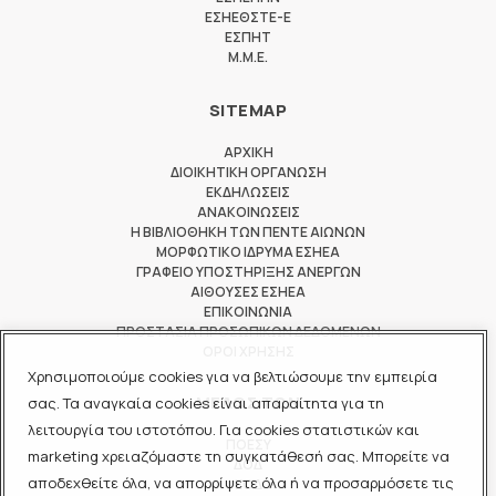
ΕΣΗΕΘΣΤΕ-Ε
ΕΣΠΗΤ
M.M.E.
SITEMAP
ΑΡΧΙΚΗ
ΔΙΟΙΚΗΤΙΚΗ ΟΡΓΑΝΩΣΗ
ΕΚΔΗΛΩΣΕΙΣ
ΑΝΑΚΟΙΝΩΣΕΙΣ
Η ΒΙΒΛΙΟΘΗΚΗ ΤΩΝ ΠΕΝΤΕ ΑΙΩΝΩΝ
ΜΟΡΦΩΤΙΚΟ ΙΔΡΥΜΑ ΕΣΗΕΑ
ΓΡΑΦΕΙΟ ΥΠΟΣΤΗΡΙΞΗΣ ΑΝΕΡΓΩΝ
ΑΙΘΟΥΣΕΣ ΕΣΗΕΑ
ΕΠΙΚΟΙΝΩΝΙΑ
ΠΡΟΣΤΑΣΙΑ ΠΡΟΣΩΠΙΚΩΝ ΔΕΔΟΜΕΝΩΝ
ΟΡΟΙ ΧΡΗΣΗΣ
Χρησιμοποιούμε cookies για να βελτιώσουμε την εμπειρία
ΜΕΛΟΣ ΤΩΝ
σας. Τα αναγκαία cookies είναι απαραίτητα για τη
λειτουργία του ιστοτόπου. Για cookies στατιστικών και
ΠΟΕΣΥ
marketing χρειαζόμαστε τη συγκατάθεσή σας. Μπορείτε να
ΔΟΔ
αποδεχθείτε όλα, να απορρίψετε όλα ή να προσαρμόσετε τις
ΕΟΔ