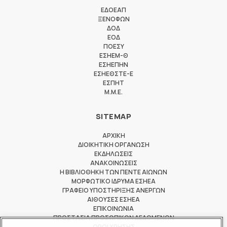
ΕΔΟΕΑΠ
ΞΕΝΟΦΩΝ
ΔΟΔ
ΕΟΔ
ΠΟΕΣΥ
ΕΣΗΕΜ-Θ
ΕΣΗΕΠΗΝ
ΕΣΗΕΘΣΤΕ-Ε
ΕΣΠΗΤ
M.M.E.
SITEMAP
ΑΡΧΙΚΗ
ΔΙΟΙΚΗΤΙΚΗ ΟΡΓΑΝΩΣΗ
ΕΚΔΗΛΩΣΕΙΣ
ΑΝΑΚΟΙΝΩΣΕΙΣ
Η ΒΙΒΛΙΟΘΗΚΗ ΤΩΝ ΠΕΝΤΕ ΑΙΩΝΩΝ
ΜΟΡΦΩΤΙΚΟ ΙΔΡΥΜΑ ΕΣΗΕΑ
ΓΡΑΦΕΙΟ ΥΠΟΣΤΗΡΙΞΗΣ ΑΝΕΡΓΩΝ
ΑΙΘΟΥΣΕΣ ΕΣΗΕΑ
ΕΠΙΚΟΙΝΩΝΙΑ
ΠΡΟΣΤΑΣΙΑ ΠΡΟΣΩΠΙΚΩΝ ΔΕΔΟΜΕΝΩΝ
ΟΡΟΙ ΧΡΗΣΗΣ