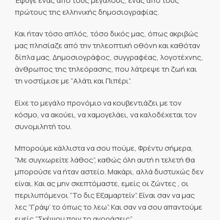
Έφυγε ένας από τους μεγάλους, ένας από τους
πρώτους της ελληνικής δημοσιογραφίας.
Και ήταν τόσο απλός, τόσο δικός μας, όπως ακριβώς
μας πλησίαζε από την τηλεοπτική οθόνη και καθόταν
δίπλα μας. Δημοσιογράφος, συγγραφέας, λογοτέχνης,
άνθρωπος της τηλεόρασης, που λάτρεψε τη ζωή και
τη νοστίμισε με “Αλάτι και Πιπέρι”.
Είχε το μεγάλο προνόμιο να κουβεντιάζει με τον
κόσμο, να ακούει, να χαμογελάει, να καλοδέχεται τον
συνομιλητή του.
Μπορούμε κάλλιστα να σου πούμε, Φρέντυ σήμερα,
“Με συγχωρείτε λάθος”, καθώς όλη αυτή η τελετή θα
μπορούσε να ήταν αστείο. Μακάρι, αλλά δυστυχώς δεν
είναι. Και ας μην σκεπτόμαστε, εμείς οι ζώντες , οι
περιλυπόμενοι “Το δις Εξαμαρτείν”. Είναι σαν να μας
λες “Γράψ’ το όπως το λεω”. Και σαν να σου απαντούμε
εμείς “Σκέψου πριν το αγοράσεις”.