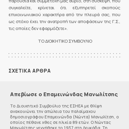
παρουσία και συμμετοχή μας αύριο, στη σύσκεψη, που
συγκαλείτε, κρίνεται ότι εξυπηρετεί σκοπούς
επικοινωνιακού χαρακτήρα από την πλευρά σας, που
ως στόχο έχει την ανατροπή των αποφάσεων της Γ.Σ.,
τις οποίες δεν εφαρμόζετε».
ΤΟ ΔΙΟΙΚΗΤΙΚΟ ΣΥΜΒΟΥΛΙΟ
ΣΧΕΤΙΚΑ ΑΡΘΡΑ
Απεβίωσε ο Επαμεινώνδας Μανωλίτσης
Το Διοικητικό Συμβούλιο της ΕΣΗΕΑ με θλίψη
ανακοινώνει την απώλεια του παλαίμαχου
δημοσιογράφου Επαμεινώνδα (Νώντα) Μανωλίτση, ο
οποίος πέθανε χθες σε ηλικία 89 ετών. Ο Νώντας
Μανωλίτσης γεννήθηκε το 1937 στη Λευκάδα. Τη ...