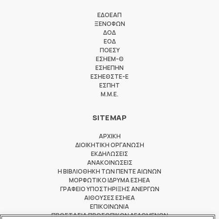
ΕΔΟΕΑΠ
ΞΕΝΟΦΩΝ
ΔΟΔ
ΕΟΔ
ΠΟΕΣΥ
ΕΣΗΕΜ-Θ
ΕΣΗΕΠΗΝ
ΕΣΗΕΘΣΤΕ-Ε
ΕΣΠΗΤ
M.M.E.
SITEMAP
ΑΡΧΙΚΗ
ΔΙΟΙΚΗΤΙΚΗ ΟΡΓΑΝΩΣΗ
ΕΚΔΗΛΩΣΕΙΣ
ΑΝΑΚΟΙΝΩΣΕΙΣ
Η ΒΙΒΛΙΟΘΗΚΗ ΤΩΝ ΠΕΝΤΕ ΑΙΩΝΩΝ
ΜΟΡΦΩΤΙΚΟ ΙΔΡΥΜΑ ΕΣΗΕΑ
ΓΡΑΦΕΙΟ ΥΠΟΣΤΗΡΙΞΗΣ ΑΝΕΡΓΩΝ
ΑΙΘΟΥΣΕΣ ΕΣΗΕΑ
ΕΠΙΚΟΙΝΩΝΙΑ
ΠΡΟΣΤΑΣΙΑ ΠΡΟΣΩΠΙΚΩΝ ΔΕΔΟΜΕΝΩΝ