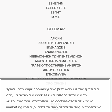
ΕΣΗΕΠΗΝ
ΕΣΗΕΘΣΤΕ-Ε
ΕΣΠΗΤ
M.M.E.
SITEMAP
ΑΡΧΙΚΗ
ΔΙΟΙΚΗΤΙΚΗ ΟΡΓΑΝΩΣΗ
ΕΚΔΗΛΩΣΕΙΣ
ΑΝΑΚΟΙΝΩΣΕΙΣ
Η ΒΙΒΛΙΟΘΗΚΗ ΤΩΝ ΠΕΝΤΕ ΑΙΩΝΩΝ
ΜΟΡΦΩΤΙΚΟ ΙΔΡΥΜΑ ΕΣΗΕΑ
ΓΡΑΦΕΙΟ ΥΠΟΣΤΗΡΙΞΗΣ ΑΝΕΡΓΩΝ
ΑΙΘΟΥΣΕΣ ΕΣΗΕΑ
ΕΠΙΚΟΙΝΩΝΙΑ
ΠΡΟΣΤΑΣΙΑ ΠΡΟΣΩΠΙΚΩΝ ΔΕΔΟΜΕΝΩΝ
ΟΡΟΙ ΧΡΗΣΗΣ
Χρησιμοποιούμε cookies για να βελτιώσουμε την εμπειρία
ΜΕΛΟΣ ΤΩΝ
σας. Τα αναγκαία cookies είναι απαραίτητα για τη
λειτουργία του ιστοτόπου. Για cookies στατιστικών και
ΠΟΕΣΥ
marketing χρειαζόμαστε τη συγκατάθεσή σας. Μπορείτε να
ΔΟΔ