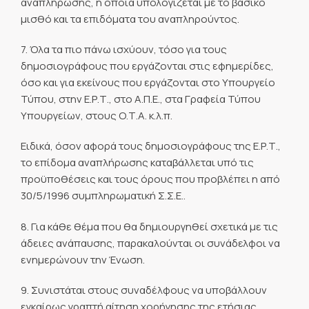
αναπλήρωσης, η οποία υπολογίζεται με το βασικό
μισθό και τα επιδόματα του αναπληρούντος.
7. Όλα τα πιο πάνω ισχύουν, τόσο για τους
δημοσιογράφους που εργάζονται στις εφημερίδες,
όσο και για εκείνους που εργάζονται στο Υπουργείο
Τύπου, στην Ε.Ρ.Τ., στο Α.Π.Ε., στα Γραφεία Τύπου
Υπουργείων, στους Ο.Τ.Α. κ.λ.π.
Ειδικά, όσον αφορά τους δημοσιογράφους της Ε.Ρ.Τ.,
το επίδομα αναπλήρωσης καταβάλλεται υπό τις
προϋποθέσεις και τους όρους που προβλέπει η από
30/5/1996 συμπληρωματική Σ.Σ.Ε..
8. Για κάθε θέμα που θα δημιουργηθεί σχετικά με τις
άδειες ανάπαυσης, παρακαλούνται οι συνάδελφοι να
ενημερώνουν την Ένωση.
9. Συνιστάται στους συναδέλφους να υποβάλλουν
εγκαίρως γραπτή αίτηση χορήγησης της ετήσιας