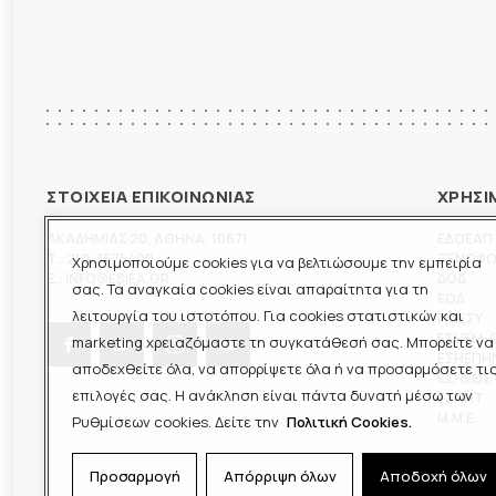
ΣΤΟΙΧΕΙΑ ΕΠΙΚΟΙΝΩΝΙΑΣ
ΧΡΗΣΙ
ΑΚΑΔΗΜΙΑΣ 20
,
ΑΘΗΝΑ
,
10671
ΕΔΟΕΑΠ
T.:
210-3675400
ΞΕΝΟΦ
Χρησιμοποιούμε cookies για να βελτιώσουμε την εμπειρία
E.:
INFO@ESIEA.GR
ΔΟΔ
σας. Τα αναγκαία cookies είναι απαραίτητα για τη
ΕΟΔ
λειτουργία του ιστοτόπου. Για cookies στατιστικών και
ΠΟΕΣΥ
ΕΣΗΕΜ-
marketing χρειαζόμαστε τη συγκατάθεσή σας. Μπορείτε να
ΕΣΗΕΠΗ
αποδεχθείτε όλα, να απορρίψετε όλα ή να προσαρμόσετε τι
ΕΣΗΕΘΣ
επιλογές σας. Η ανάκληση είναι πάντα δυνατή μέσω των
ΕΣΠΗΤ
M.M.E.
Ρυθμίσεων cookies. Δείτε την
Πολιτική Cookies.
Προσαρμογή
Απόρριψη όλων
Αποδοχή όλων