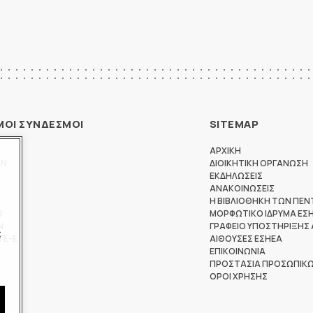
ΜΟΙ ΣΥΝΔΕΣΜΟΙ
SITEMAP
ΑΡΧΙΚΗ
ΩΝ
ΔΙΟΙΚΗΤΙΚΗ ΟΡΓΑΝΩΣΗ
ΕΚΔΗΛΩΣΕΙΣ
ΑΝΑΚΟΙΝΩΣΕΙΣ
Η ΒΙΒΛΙΟΘΗΚΗ ΤΩΝ ΠΕΝ
Θ
ΜΟΡΦΩΤΙΚΟ ΙΔΡΥΜΑ ΕΣ
Ν
ΓΡΑΦΕΙΟ ΥΠΟΣΤΗΡΙΞΗΣ
ς
ΤΕ-Ε
ΑΙΘΟΥΣΕΣ ΕΣΗΕΑ
ΕΠΙΚΟΙΝΩΝΙΑ
ΠΡΟΣΤΑΣΙΑ ΠΡΟΣΩΠΙΚ
ΟΡΟΙ ΧΡΗΣΗΣ