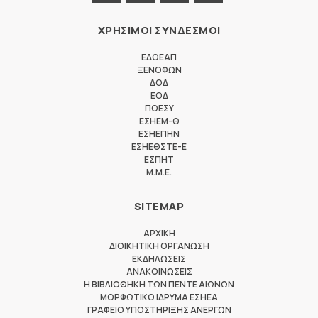
ΧΡΗΣΙΜΟΙ ΣΥΝΔΕΣΜΟΙ
ΕΔΟΕΑΠ
ΞΕΝΟΦΩΝ
ΔΟΔ
ΕΟΔ
ΠΟΕΣΥ
ΕΣΗΕΜ-Θ
ΕΣΗΕΠΗΝ
ΕΣΗΕΘΣΤΕ-Ε
ΕΣΠΗΤ
M.M.E.
SITEMAP
ΑΡΧΙΚΗ
ΔΙΟΙΚΗΤΙΚΗ ΟΡΓΑΝΩΣΗ
ΕΚΔΗΛΩΣΕΙΣ
ΑΝΑΚΟΙΝΩΣΕΙΣ
Η ΒΙΒΛΙΟΘΗΚΗ ΤΩΝ ΠΕΝΤΕ ΑΙΩΝΩΝ
ΜΟΡΦΩΤΙΚΟ ΙΔΡΥΜΑ ΕΣΗΕΑ
ΓΡΑΦΕΙΟ ΥΠΟΣΤΗΡΙΞΗΣ ΑΝΕΡΓΩΝ