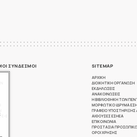
ΜΟΙ ΣΥΝΔΕΣΜΟΙ
SITEMAP
ΑΡΧΙΚΗ
ΩΝ
ΔΙΟΙΚΗΤΙΚΗ ΟΡΓΑΝΩΣΗ
ΕΚΔΗΛΩΣΕΙΣ
ΑΝΑΚΟΙΝΩΣΕΙΣ
Η ΒΙΒΛΙΟΘΗΚΗ ΤΩΝ ΠΕΝ
Θ
ΜΟΡΦΩΤΙΚΟ ΙΔΡΥΜΑ ΕΣ
Ν
ΓΡΑΦΕΙΟ ΥΠΟΣΤΗΡΙΞΗΣ
ς
ΤΕ-Ε
ΑΙΘΟΥΣΕΣ ΕΣΗΕΑ
ΕΠΙΚΟΙΝΩΝΙΑ
ΠΡΟΣΤΑΣΙΑ ΠΡΟΣΩΠΙΚ
ΟΡΟΙ ΧΡΗΣΗΣ