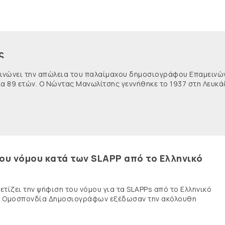
ς
κοινώνει την απώλεια του παλαίμαχου δημοσιογράφου Επαμειν
ία 89 ετών. Ο Νώντας Μανωλίτσης γεννήθηκε το 1937 στη Λευκά
του νόμου κατά των SLAPP από το Ελληνικό
τίζει την ψήφιση του νόμου για τα SLAPPs από το Ελληνικό
νής Ομοσπονδία Δημοσιογράφων εξέδωσαν την ακόλουθη