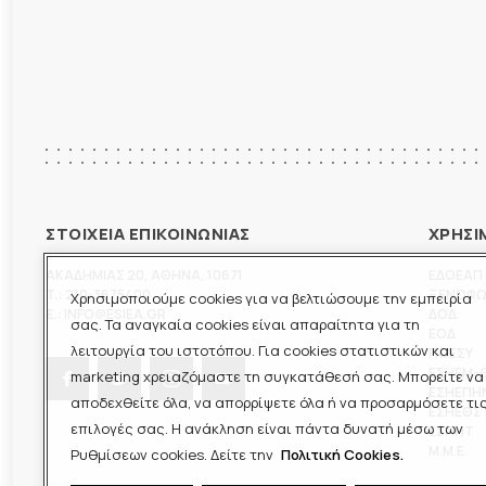
ΣΤΟΙΧΕΙΑ ΕΠΙΚΟΙΝΩΝΙΑΣ
ΧΡΗΣΙ
ΑΚΑΔΗΜΙΑΣ 20
,
ΑΘΗΝΑ
,
10671
ΕΔΟΕΑΠ
T.:
210-3675400
ΞΕΝΟΦ
Χρησιμοποιούμε cookies για να βελτιώσουμε την εμπειρία
E.:
INFO@ESIEA.GR
ΔΟΔ
σας. Τα αναγκαία cookies είναι απαραίτητα για τη
ΕΟΔ
λειτουργία του ιστοτόπου. Για cookies στατιστικών και
ΠΟΕΣΥ
ΕΣΗΕΜ-
marketing χρειαζόμαστε τη συγκατάθεσή σας. Μπορείτε να
ΕΣΗΕΠΗ
αποδεχθείτε όλα, να απορρίψετε όλα ή να προσαρμόσετε τι
ΕΣΗΕΘΣ
επιλογές σας. Η ανάκληση είναι πάντα δυνατή μέσω των
ΕΣΠΗΤ
M.M.E.
Ρυθμίσεων cookies. Δείτε την
Πολιτική Cookies.