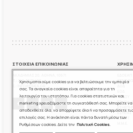
ΣΤΟΙΧΕΙΑ ΕΠΙΚΟΙΝΩΝΙΑΣ
ΧΡΗΣΙ
ΑΚΑΔΗΜΙΑΣ 20
,
ΑΘΗΝΑ
,
10671
ΕΔΟΕΑΠ
T.:
210-3675400
ΞΕΝΟΦ
Χρησιμοποιούμε cookies για να βελτιώσουμε την εμπειρία
E.:
INFO@ESIEA.GR
ΔΟΔ
σας. Τα αναγκαία cookies είναι απαραίτητα για τη
ΕΟΔ
λειτουργία του ιστοτόπου. Για cookies στατιστικών και
ΠΟΕΣΥ
ΕΣΗΕΜ-
marketing χρειαζόμαστε τη συγκατάθεσή σας. Μπορείτε να
ΕΣΗΕΠΗ
αποδεχθείτε όλα, να απορρίψετε όλα ή να προσαρμόσετε τι
ΕΣΗΕΘΣ
επιλογές σας. Η ανάκληση είναι πάντα δυνατή μέσω των
ΕΣΠΗΤ
M.M.E.
Ρυθμίσεων cookies. Δείτε την
Πολιτική Cookies.