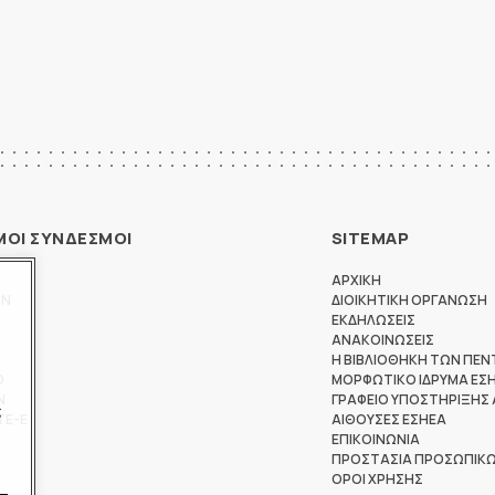
ΜΟΙ ΣΥΝΔΕΣΜΟΙ
SITEMAP
ΑΡΧΙΚΗ
ΩΝ
ΔΙΟΙΚΗΤΙΚΗ ΟΡΓΑΝΩΣΗ
ΕΚΔΗΛΩΣΕΙΣ
ΑΝΑΚΟΙΝΩΣΕΙΣ
Η ΒΙΒΛΙΟΘΗΚΗ ΤΩΝ ΠΕΝ
Θ
ΜΟΡΦΩΤΙΚΟ ΙΔΡΥΜΑ ΕΣ
Ν
ΓΡΑΦΕΙΟ ΥΠΟΣΤΗΡΙΞΗΣ
ς
ΤΕ-Ε
ΑΙΘΟΥΣΕΣ ΕΣΗΕΑ
ΕΠΙΚΟΙΝΩΝΙΑ
ΠΡΟΣΤΑΣΙΑ ΠΡΟΣΩΠΙΚ
ΟΡΟΙ ΧΡΗΣΗΣ