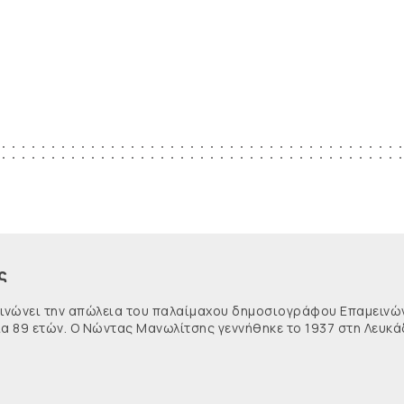
ς
κοινώνει την απώλεια του παλαίμαχου δημοσιογράφου Επαμειν
ία 89 ετών. Ο Νώντας Μανωλίτσης γεννήθηκε το 1937 στη Λευκά