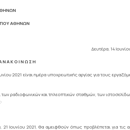
ΑΘΗΝΩΝ
ΤΥΠΟΥ ΑΘΗΝΩΝ
Δευτέρα, 14 Ιουνίο
Α Ν Α Κ Ο Ι Ν Ω Σ Η
ίου 2021 είναι ημέρα υποχρεωτικής αργίας για τους εργαζό
των ραδιοφωνικών και τηλεοπτικών σταθμών, των ιστοσελίδω
:
 Ιουνίου 2021, θα αμειφθούν όπως προβλέπεται για τις αρ