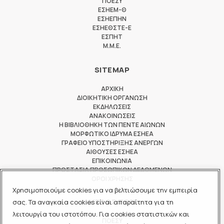
ΠΟΕΣΥ
ΕΣΗΕΜ-Θ
ΕΣΗΕΠΗΝ
ΕΣΗΕΘΣΤΕ-Ε
ΕΣΠΗΤ
M.M.E.
SITEMAP
ΑΡΧΙΚΗ
ΔΙΟΙΚΗΤΙΚΗ ΟΡΓΑΝΩΣΗ
ΕΚΔΗΛΩΣΕΙΣ
ΑΝΑΚΟΙΝΩΣΕΙΣ
Η ΒΙΒΛΙΟΘΗΚΗ ΤΩΝ ΠΕΝΤΕ ΑΙΩΝΩΝ
ΜΟΡΦΩΤΙΚΟ ΙΔΡΥΜΑ ΕΣΗΕΑ
ΓΡΑΦΕΙΟ ΥΠΟΣΤΗΡΙΞΗΣ ΑΝΕΡΓΩΝ
ΑΙΘΟΥΣΕΣ ΕΣΗΕΑ
ΕΠΙΚΟΙΝΩΝΙΑ
ΠΡΟΣΤΑΣΙΑ ΠΡΟΣΩΠΙΚΩΝ ΔΕΔΟΜΕΝΩΝ
ΟΡΟΙ ΧΡΗΣΗΣ
Χρησιμοποιούμε cookies για να βελτιώσουμε την εμπειρία
ΜΕΛΟΣ ΤΩΝ
σας. Τα αναγκαία cookies είναι απαραίτητα για τη
λειτουργία του ιστοτόπου. Για cookies στατιστικών και
ΠΟΕΣΥ