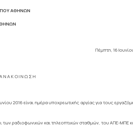
ΤΥΠΟΥ ΑΘΗΝΩΝ
ΑΘΗΝΩΝ
Πέμπτη, 16 Ιουνίο
Α Ν Α Κ Ο Ι Ν Ω Σ Η
ίου 2016 είναι ημέρα υποχρεωτικής αργίας για τους εργαζό
 των ραδιοφωνικών και τηλεοπτικών σταθμών, του ΑΠΕ-ΜΠΕ κ