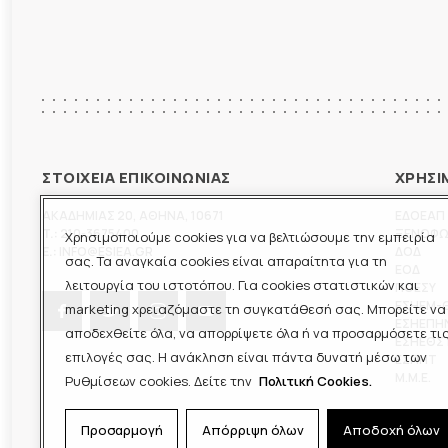
ΣΤΟΙΧΕΙΑ ΕΠΙΚΟΙΝΩΝΙΑΣ
ΧΡΗΣΙ
ΑΚΑΔΗΜΙΑΣ 20
,
ΑΘΗΝΑ
,
10671
ΕΔΟΕΑΠ
T.:
210-3675400
ΞΕΝΟΦ
Χρησιμοποιούμε cookies για να βελτιώσουμε την εμπειρία
E.:
INFO@ESIEA.GR
ΔΟΔ
σας. Τα αναγκαία cookies είναι απαραίτητα για τη
ΕΟΔ
λειτουργία του ιστοτόπου. Για cookies στατιστικών και
ΠΟΕΣΥ
ΕΣΗΕΜ-
marketing χρειαζόμαστε τη συγκατάθεσή σας. Μπορείτε να
ΕΣΗΕΠΗ
αποδεχθείτε όλα, να απορρίψετε όλα ή να προσαρμόσετε τι
ΕΣΗΕΘΣ
επιλογές σας. Η ανάκληση είναι πάντα δυνατή μέσω των
ΕΣΠΗΤ
M.M.E.
Ρυθμίσεων cookies. Δείτε την
Πολιτική Cookies.
Προσαρμογή
Απόρριψη όλων
Αποδοχή όλων