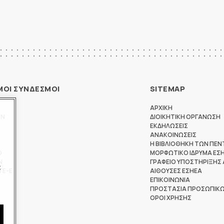
ΜΟΙ ΣΥΝΔΕΣΜΟΙ
SITEMAP
ΑΡΧΙΚΗ
ΩΝ
ΔΙΟΙΚΗΤΙΚΗ ΟΡΓΑΝΩΣΗ
ΕΚΔΗΛΩΣΕΙΣ
ΑΝΑΚΟΙΝΩΣΕΙΣ
Η ΒΙΒΛΙΟΘΗΚΗ ΤΩΝ ΠΕΝ
Θ
ΜΟΡΦΩΤΙΚΟ ΙΔΡΥΜΑ ΕΣ
Ν
ΓΡΑΦΕΙΟ ΥΠΟΣΤΗΡΙΞΗΣ
ς
ΤΕ-Ε
ΑΙΘΟΥΣΕΣ ΕΣΗΕΑ
ΕΠΙΚΟΙΝΩΝΙΑ
ΠΡΟΣΤΑΣΙΑ ΠΡΟΣΩΠΙΚ
ΟΡΟΙ ΧΡΗΣΗΣ