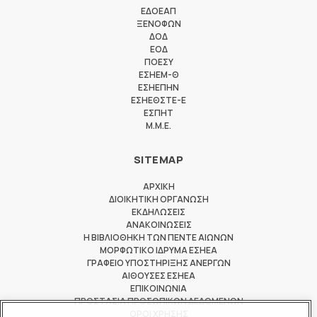
ΕΔΟΕΑΠ
ΞΕΝΟΦΩΝ
ΔΟΔ
ΕΟΔ
ΠΟΕΣΥ
ΕΣΗΕΜ-Θ
ΕΣΗΕΠΗΝ
ΕΣΗΕΘΣΤΕ-Ε
ΕΣΠΗΤ
M.M.E.
SITEMAP
ΑΡΧΙΚΗ
ΔΙΟΙΚΗΤΙΚΗ ΟΡΓΑΝΩΣΗ
ΕΚΔΗΛΩΣΕΙΣ
ΑΝΑΚΟΙΝΩΣΕΙΣ
Η ΒΙΒΛΙΟΘΗΚΗ ΤΩΝ ΠΕΝΤΕ ΑΙΩΝΩΝ
ΜΟΡΦΩΤΙΚΟ ΙΔΡΥΜΑ ΕΣΗΕΑ
ΓΡΑΦΕΙΟ ΥΠΟΣΤΗΡΙΞΗΣ ΑΝΕΡΓΩΝ
ΑΙΘΟΥΣΕΣ ΕΣΗΕΑ
ΕΠΙΚΟΙΝΩΝΙΑ
ΠΡΟΣΤΑΣΙΑ ΠΡΟΣΩΠΙΚΩΝ ΔΕΔΟΜΕΝΩΝ
ΟΡΟΙ ΧΡΗΣΗΣ