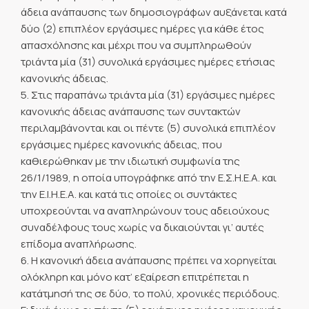
άδεια ανάπαυσης των δημοσιογράφων αυξάνεται κατά
δύο (2) επιπλέον εργάσιμες ημέρες για κάθε έτος
απασχόλησης και μέχρι που να συμπληρωθούν
τριάντα μία (31) συνολικά εργάσιμες ημέρες ετήσιας
κανονικής άδειας.
5. Στις παραπάνω τριάντα μία (31) εργάσιμες ημέρες
κανονικής άδειας ανάπαυσης των συντακτών
περιλαμβάνονται και οι πέντε (5) συνολικά επιπλέον
εργάσιμες ημέρες κανονικής άδειας, που
καθιερώθηκαν με την ιδιωτική συμφωνία της
26/1/1989, η οποία υπογράφηκε από την Ε.Σ.Η.Ε.Α. και
την Ε.Ι.Η.Ε.Α. και κατά τις οποίες οι συντάκτες
υποχρεούνται να αναπληρώνουν τους αδειούχους
συναδέλφους τους χωρίς να δικαιούνται γι’ αυτές
επίδομα αναπλήρωσης.
6. Η κανονική άδεια ανάπαυσης πρέπει να χορηγείται
ολόκληρη και μόνο κατ’ εξαίρεση επιτρέπεται η
κατάτμησή της σε δύο, το πολύ, χρονικές περιόδους.