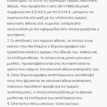
Ειδικά όμως οι πέντε (5) εργάσιμες ημέρες κανονικής
άδειας, που προβλέπει η από 26/1/1989 ιδιωτική
συμφωνία της Ε.Σ.Η.Ε.Α. με την Ε.Ι.Η.Ε.Α., μπορούν να
χορηγούνται είτε μαζί με τις υπόλοιπες ημέρες
κανονικής άδειας είτε χωριστά, ύστερα από
συνεννόηση με την εφημερίδα στην οποία εργάζεται ο
συντάκτης.
7. Οι αποδοχές των ημερών αδείας, οι οποίες είναι
εκείνες που θα έπαιρνε ο δημοσιογράφος εάν
εργαζόταν κατά τις ημέρες της άδειάς του, καθώς και
το επίδομα αδείας, το οποίο είναι μισός μηνιαίος
μισθός, προκαταβάλλονται στο συντάκτη κατά το
χρόνο που παίρνει την κανονική άδεια ανάπαυσής του.
8. Όσοι δημοσιογράφοι αναπληρώνουν συνάδελφό
τους που βρίσκεται σε κανονική άδεια ανάπαυσης,
παίρνουν πρόσθετη αμοιβή για τις ημέρες
αναπλήρωσης, η οποία υπολογίζεται με το βασικό
μισθό και τα επιδόματα του αναπληρούντος.
9. Όλα τα πιο πάνω ισχύουν, τόσο για τους