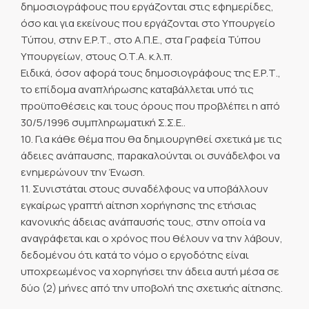
δημοσιογράφους που εργάζονται στις εφημερίδες,
όσο και για εκείνους που εργάζονται στο Υπουργείο
Τύπου, στην Ε.Ρ.Τ., στο Α.Π.Ε., στα Γραφεία Τύπου
Υπουργείων, στους Ο.Τ.Α. κ.λ.π.
Ειδικά, όσον αφορά τους δημοσιογράφους της Ε.Ρ.Τ.,
το επίδομα αναπλήρωσης καταβάλλεται υπό τις
προϋποθέσεις και τους όρους που προβλέπει η από
30/5/1996 συμπληρωματική Σ.Σ.Ε..
10. Για κάθε θέμα που θα δημιουργηθεί σχετικά με τις
άδειες ανάπαυσης, παρακαλούνται οι συνάδελφοι να
ενημερώνουν την Ένωση.
11. Συνιστάται στους συναδέλφους να υποβάλλουν
εγκαίρως γραπτή αίτηση χορήγησης της ετήσιας
κανονικής άδειας ανάπαυσής τους, στην οποία να
αναγράφεται και ο χρόνος που θέλουν να την λάβουν,
δεδομένου ότι κατά το νόμο ο εργοδότης είναι
υποχρεωμένος να χορηγήσει την άδεια αυτή μέσα σε
δύο (2) μήνες από την υποβολή της σχετικής αίτησης.