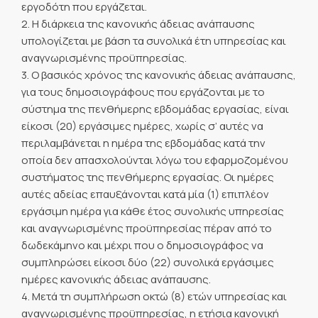
εργοδότη που εργάζεται.
2. Η διάρκεια της κανονικής άδειας ανάπαυσης
υπολογίζεται με βάση τα συνολικά έτη υπηρεσίας και
αναγνωρισμένης προϋπηρεσίας.
3. Ο βασικός χρόνος της κανονικής άδειας ανάπαυσης,
για τους δημοσιογράφους που εργάζονται με το
σύστημα της πενθήμερης εβδομάδας εργασίας, είναι
είκοσι (20) εργάσιμες ημέρες, χωρίς σ’ αυτές να
περιλαμβάνεται η ημέρα της εβδομάδας κατά την
οποία δεν απασχολούνται λόγω του εφαρμοζομένου
συστήματος της πενθήμερης εργασίας. Οι ημέρες
αυτές αδείας επαυξάνονται κατά μία (1) επιπλέον
εργάσιμη ημέρα για κάθε έτος συνολικής υπηρεσίας
και αναγνωρισμένης προϋπηρεσίας πέραν από το
δωδεκάμηνο και μέχρι που ο δημοσιογράφος να
συμπληρώσει είκοσι δύο (22) συνολικά εργάσιμες
ημέρες κανονικής άδειας ανάπαυσης.
4. Μετά τη συμπλήρωση οκτώ (8) ετών υπηρεσίας και
αναγνωρισμένης προϋπηρεσίας, η ετήσια κανονική