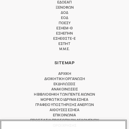
ΕΔΟΕΑΠ
ΞΕΝΟΦΩΝ
ΔΟΔ
ΕΟΔ
ΠΟΕΣΥ
ΕΣΗΕΜ-Θ
ΕΣΗΕΠΗΝ
ΕΣΗΕΘΣΤΕ-Ε
ΕΣΠΗΤ
M.M.E.
SITEMAP
ΑΡΧΙΚΗ
ΔΙΟΙΚΗΤΙΚΗ ΟΡΓΑΝΩΣΗ
ΕΚΔΗΛΩΣΕΙΣ
ΑΝΑΚΟΙΝΩΣΕΙΣ
Η ΒΙΒΛΙΟΘΗΚΗ ΤΩΝ ΠΕΝΤΕ ΑΙΩΝΩΝ
ΜΟΡΦΩΤΙΚΟ ΙΔΡΥΜΑ ΕΣΗΕΑ
ΓΡΑΦΕΙΟ ΥΠΟΣΤΗΡΙΞΗΣ ΑΝΕΡΓΩΝ
ΑΙΘΟΥΣΕΣ ΕΣΗΕΑ
ΕΠΙΚΟΙΝΩΝΙΑ
ΠΡΟΣΤΑΣΙΑ ΠΡΟΣΩΠΙΚΩΝ ΔΕΔΟΜΕΝΩΝ
ΟΡΟΙ ΧΡΗΣΗΣ