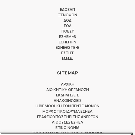
ΕΔΟΕΑΠ
ΞΕΝΟΦΩΝ
ΔΟΔ
ΕΟΔ
ΠΟΕΣΥ
ΕΣΗΕΜ-Θ
ΕΣΗΕΠΗΝ
ΕΣΗΕΘΣΤΕ-Ε
ΕΣΠΗΤ
M.M.E.
SITEMAP
ΑΡΧΙΚΗ
ΔΙΟΙΚΗΤΙΚΗ ΟΡΓΑΝΩΣΗ
ΕΚΔΗΛΩΣΕΙΣ
ΑΝΑΚΟΙΝΩΣΕΙΣ
Η ΒΙΒΛΙΟΘΗΚΗ ΤΩΝ ΠΕΝΤΕ ΑΙΩΝΩΝ
ΜΟΡΦΩΤΙΚΟ ΙΔΡΥΜΑ ΕΣΗΕΑ
ΓΡΑΦΕΙΟ ΥΠΟΣΤΗΡΙΞΗΣ ΑΝΕΡΓΩΝ
ΑΙΘΟΥΣΕΣ ΕΣΗΕΑ
ΕΠΙΚΟΙΝΩΝΙΑ
ΠΡΟΣΤΑΣΙΑ ΠΡΟΣΩΠΙΚΩΝ ΔΕΔΟΜΕΝΩΝ