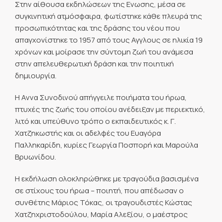
Στην αίθουσα εκδηλώσεων της Ενωσης, μέσα σε
συγκινητική ατμόσφαιρα, φωτίστηκε κάθε πλευρά της
προσωπικότητας και της δράσης του νέου που
απαγχονίστηκε το 1957 από τους Αγγλους σε ηλικία 19
χρόνων και μοίρασε την σύντομη ζωή του ανάμεσα
στην απελευθερωτική δράση και την ποιητική
δημιουργία.
Η Αννα Συνοδινού απήγγειλε ποιήματα του ήρωα,
πτυχές της ζωής του οποίου ανέδειξαν με περιεκτικό,
λιτό και υπεύθυνο τρόπο ο εκπαιδευτικός κ. Γ.
Χατζηκωστής και οι αδελφές του Ευαγόρα
Παλληκαρίδη, κυρίες Γεωργία Ποσπορή και Μαρούλα
Βρυωνίδου.
Η εκδήλωση ολοκληρώθηκε με τραγούδια βασισμένα
σε στίχους του ήρωα – ποιητή, που απέδωσαν ο
συνθέτης Μάριος Τόκας, οι τραγουδιστές Κώστας
Χατζηχριστοδούλου, Μαρία Αλεξίου, ο μαέστρος