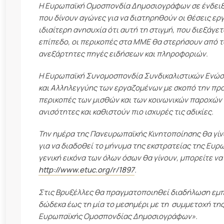
Η Ευρωπαϊκή Ομοσπονδία Δημοσιογράφων σε ένδειξη
που δίνουν αγώνες για να διατηρηθούν οι θέσεις ερ
ιδιαίτερη ανησυχία ότι αυτή τη στιγμή, που διεξάγε
επίπεδο, οι περικοπές στα ΜΜΕ θα στερήσουν από τ
ανεξάρτητες πηγές ειδήσεων και πληροφοριών.
Η Ευρωπαϊκή Συνομοσπονδία Συνδικαλιστικών Ενώσε
και Αλληλεγγύης των εργαζομένων με σκοπό την προά
περικοπές των μισθών και των κοινωνικών παροχών 
ανισότητες και καθιστούν πιο ισχυρές τις αδικίες.
Την ημέρα της Πανευρωπαϊκής Κινητοποίησης θα γίν
για να διαδοθεί το μήνυμα της εκστρατείας της Ευρ
γενική εικόνα των όλων όσων θα γίνουν, μπορείτε ν
http://www.etuc.org/r/1897
.
Στις Βρυξέλλες θα πραγματοποιηθεί διαδήλωση εμπρ
δώδεκα έως τη μία το μεσημέρι με τη συμμετοχή της
Ευρωπαϊκής Ομοσπονδίας Δημοσιογράφων».