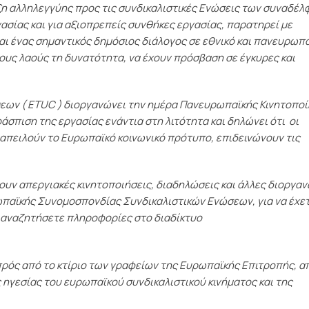
 αλληλεγγύης προς τις συνδικαλιστικές Ενώσεις των συναδέλ
γασίας και για αξιοπρεπείς συνθήκες εργασίας, παρατηρεί με
ται ένας σημαντικός δημόσιος διάλογος σε εθνικό και πανευρωπ
ους λαούς τη δυνατότητα, να έχουν πρόσβαση σε έγκυρες και
ων ( ETUC ) διοργανώνει την ημέρα Πανευρωπαϊκής Κινητοπο
σπιση της εργασίας ενάντια στη λιτότητα και δηλώνει ότι οι
απειλούν το Ευρωπαϊκό κοινωνικό πρότυπο, επιδεινώνουν τις
ουν απεργιακές κινητοποιήσεις, διαδηλώσεις και άλλες διοργα
ωπαϊκής Συνομοσπονδίας Συνδικαλιστικών Ενώσεων, για να έχετ
α αναζητήσετε πληροφορίες στο διαδίκτυο
ός από το κτίριο των γραφείων της Ευρωπαϊκής Επιτροπής, απ
 ηγεσίας του ευρωπαϊκού συνδικαλιστικού κινήματος και της