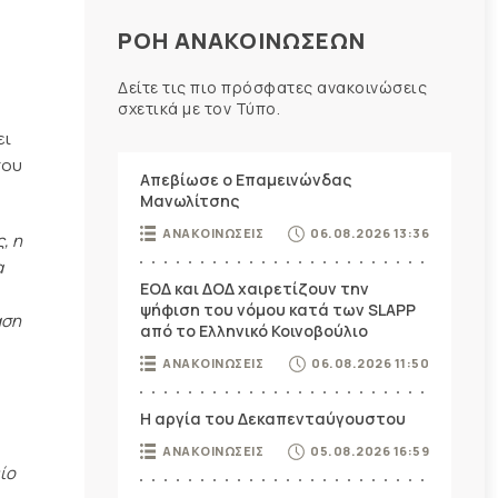
ΡΟΗ ΑΝΑΚΟΙΝΩΣΕΩΝ
Δείτε τις πιο πρόσφατες ανακοινώσεις
σχετικά με τον Τύπο.
ει
που
Απεβίωσε ο Επαμεινώνδας
Μανωλίτσης
ΑΝΑΚΟΙΝΩΣΕΙΣ
06.08.2026 13:36
, η
α
ΕΟΔ και ΔΟΔ χαιρετίζουν την
ψήφιση του νόμου κατά των SLAPP
αση
από το Ελληνικό Κοινοβούλιο
ΑΝΑΚΟΙΝΩΣΕΙΣ
06.08.2026 11:50
Η αργία του Δεκαπενταύγουστου
ΑΝΑΚΟΙΝΩΣΕΙΣ
05.08.2026 16:59
ο 