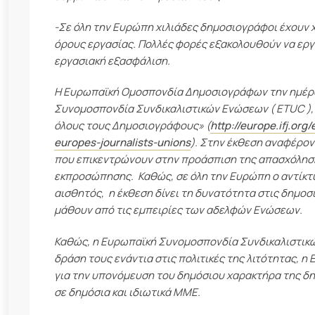
-Σε όλη την Ευρώπη χιλιάδες δημοσιογράφοι έχουν 
όρους εργασίας. Πολλές φορές εξακολουθούν να εργά
εργασιακή εξασφάλιση.
Η Ευρωπαϊκή Ομοσπονδία Δημοσιογράφων την ημέρα
Συνομοσπονδία Συνδικαλιστικών Ενώσεων ( ETUC ), δ
όλους τους Δημοσιογράφους» (
http://europe.ifj.org
europes-journalists-unions
). Στην έκθεση αναφέρο
που επικεντρώνουν στην προάσπιση της απασχόλησης
εκπροσώπησης. Καθώς, σε όλη την Ευρώπη ο αντίκτυ
αισθητός, η έκθεση δίνει τη δυνατότητα στις δημοσ
μάθουν από τις εμπειρίες των αδελφών Ενώσεων.
Καθώς, η Ευρωπαϊκή Συνομοσπονδία Συνδικαλιστικών
δράση τους ενάντια στις πολιτικές της λιτότητας,
για την υπονόμευση του δημόσιου χαρακτήρα της δ
σε δημόσια και ιδιωτικά ΜΜΕ.