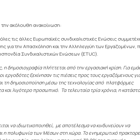
την ακόλουθη ανακοίνωση:
λες τις άλλες Ευρωπαϊκές συνδικαλιστικές Ενώσεις συμμετέχ
ης για την Απασχόληση και την Αλληλεγγύη των Εργαζομένων, 
οσπονδία Συνδικαλιστικών Ενώσεων (ETUC).
, η δημοσιογραφία πλήττεται από την εργασιακή κρίση. Για εμάς
 οι εργοδότες ξεκίνησαν τις πιέσεις προς τους εργαζόμενους γι
αι τη δημοσιοποίηση μέσω της τεχνολογίας από πλατφόρμες
 και λιγότερο προσωπικό. Τα τελευταία τρία χρόνια, η κατάστ
ται να ιδιωτικοποιηθεί, με αποτέλεσμα να κινδυνεύουν να
αι η πολυφωνία των Μέσων στη χώρα. Το ενημερωτικό πρακτορεί