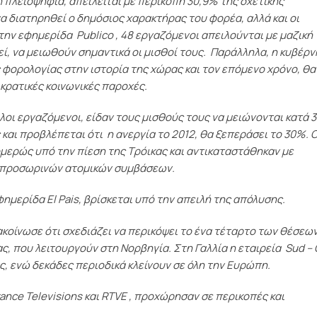
κή πλειοψηφία, απειλείται με περικοπή 30,9% της σχετικής
α διατηρηθεί ο δημόσιος χαρακτήρας του φορέα, αλλά και οι
ν εφημερίδα  Publico , 48 εργαζόμενοι απειλούνται με μαζική
ί, να μειωθούν σημαντικά οι μισθοί τους. Παράλληλα, η κυβέρ
ς φορολογίας στην ιστορία της χώρας και τον επόμενο χρόνο, θα
κρατικές κοινωνικές παροχές.
λλοι εργαζόμενοι, είδαν τους μισθούς τους να μειώνονται κατά 
και προβλέπεται ότι η ανεργία το 2012, θα ξεπεράσει το 30%. Ο
ερώς υπό την πίεση της Τρόικας και αντικαταστάθηκαν με
η προσωρινών ατομικών συμβάσεων.
μερίδα El Pais, βρίσκεται υπό την απειλή της απόλυσης.
νακοίνωσε ότι σχεδιάζει να περικόψει το ένα τέταρτο των θέσεω
 που λειτουργούν στη Νορβηγία. Στη Γαλλία η εταιρεία  Sud –
ς, ενώ δεκάδες περιοδικά κλείνουν σε όλη την Ευρώπη.
ance Televisions και RTVE , προχώρησαν σε περικοπές και