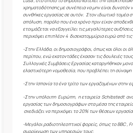
Lusa , στο οποίο το δημόσιο κατέχει την ιδιοκτησια
χρηματοδότησης με συνέπεια να μην είναι δυνατόν ν
συνθήκες εργασίας σε αυτόν. Στον ιδιωτικό τομέα στη
απόλυση, παρόλο που ένα χρόνο πριν είχαν αποδεχθε
ετοιμάζεται να εξαγγείλει τις μεγαλύτερες αυξήσει
περικόψει επιπλέον 4 δισεκατομμύρια ευρώ από τις 
-Στην Ελλάδα, οι δημοσιογράφοι, όπως και όλοι οι ά
περίπου, ενώ εκατοντάδες έχασαν τις δουλειές τους 
Συλλογικές Συμβάσεις Εργασίας καταργήθηκαν μονομ
ελαστικότερη νομοθεσία, που προβλέπει τη σύναψ
-Στην Ισπανία το ένα τρίτο των εργαζομένων στην εφη
-Στην υπόλοιπη Ευρώπη, η εταιρεία  Schibstedt  α
εργασίας των δημοσιογράφων στα μέσα της εταιρείας,
 σχεδιάζει να περικόψει το 20% των θέσεων εργασία
-Μεγάλοι ραδιοτηλεοπτικοί φορείς, όπως το BBC , Fr
συρρίκνωση των υπηρεσιών τους.