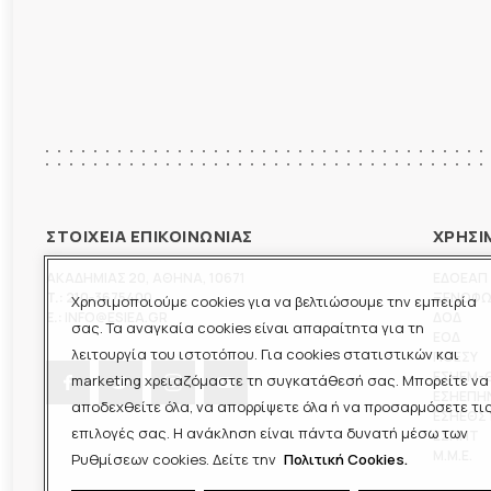
ΣΤΟΙΧΕΙΑ ΕΠΙΚΟΙΝΩΝΙΑΣ
ΧΡΗΣΙ
ΑΚΑΔΗΜΙΑΣ 20
,
ΑΘΗΝΑ
,
10671
ΕΔΟΕΑΠ
T.:
210-3675400
ΞΕΝΟΦ
Χρησιμοποιούμε cookies για να βελτιώσουμε την εμπειρία
E.:
INFO@ESIEA.GR
ΔΟΔ
σας. Τα αναγκαία cookies είναι απαραίτητα για τη
ΕΟΔ
λειτουργία του ιστοτόπου. Για cookies στατιστικών και
ΠΟΕΣΥ
ΕΣΗΕΜ-
marketing χρειαζόμαστε τη συγκατάθεσή σας. Μπορείτε να
ΕΣΗΕΠΗ
αποδεχθείτε όλα, να απορρίψετε όλα ή να προσαρμόσετε τι
ΕΣΗΕΘΣ
επιλογές σας. Η ανάκληση είναι πάντα δυνατή μέσω των
ΕΣΠΗΤ
M.M.E.
Ρυθμίσεων cookies. Δείτε την
Πολιτική Cookies.