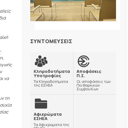
αλείς
δια
αϊκή
ΣΥΝΤΟΜΕΥΣΕΙΣ
-
η,
ογικής
Κληροδοτήματα
Αποφάσεις
ν
Υποτροφίες
Π.Σ.
αι να
Τα Κληροδοτήματα
Οι αποφάσεις των
της ΕΣΗΕΑ
Πειθαρχικών
Συμβουλίων
υν τη
ησυχία
σίας
Αφιερώματα
ΕΣΗΕΑ
Τα Αφιερώματα της