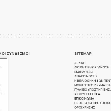
ΜΟΙ ΣΥΝΔΕΣΜΟΙ
SITEMAP
ΑΡΧΙΚΗ
ΩΝ
ΔΙΟΙΚΗΤΙΚΗ ΟΡΓΑΝΩΣΗ
ΕΚΔΗΛΩΣΕΙΣ
ΑΝΑΚΟΙΝΩΣΕΙΣ
Η ΒΙΒΛΙΟΘΗΚΗ ΤΩΝ ΠΕΝ
Θ
ΜΟΡΦΩΤΙΚΟ ΙΔΡΥΜΑ ΕΣ
Ν
ΓΡΑΦΕΙΟ ΥΠΟΣΤΗΡΙΞΗΣ
ς
ΤΕ-Ε
ΑΙΘΟΥΣΕΣ ΕΣΗΕΑ
ΕΠΙΚΟΙΝΩΝΙΑ
ΠΡΟΣΤΑΣΙΑ ΠΡΟΣΩΠΙΚ
ΟΡΟΙ ΧΡΗΣΗΣ