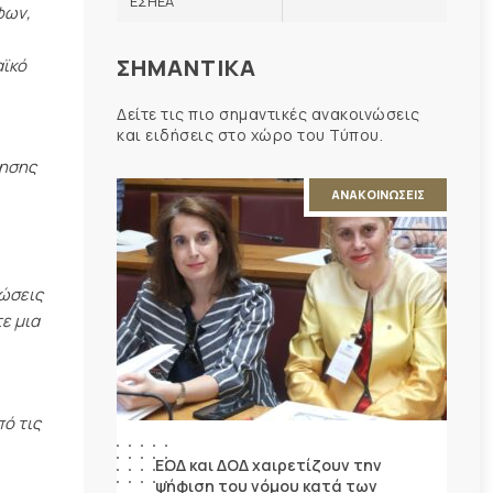
ΕΣΗΕΑ
φων,
ΣΗΜΑΝΤΙΚΑ
αϊκό
Δείτε τις πιο σημαντικές ανακοινώσεις
και ειδήσεις στο χώρο του Τύπου.
ίησης
ΑΝΑΚΟΙΝΩΣΕΙΣ
νώσεις
ε μια
ό τις
ΕΟΔ και ΔΟΔ χαιρετίζουν την
ψήφιση του νόμου κατά των