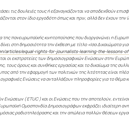
χάσει τις δουλειές τους ή εξαναγκάζονται να αποδεχθούν επισφ
ζονται στον ίδιο εργοδότη όπως και πριν, αλλά δεν έχουν την ί
 της πανευρωπαϊκής κινητοποίησης που διοργανώνει η Ευρωπ
ίνει στη δημοσιότητα την έκθεση με τίτλο «Ισα Δικαιώματα για
/en/articles/equal-rights-for-journalists-learning-the-lessons-of
νται οι εκστρατείες των δημοσιογραφικών Ενώσεων στην Ευρώπ
, τους όρους και συνθήκες εργασίας και το δικαίωμα της συλλ
πος από την εφαρμογή των πολιτικών της λιτότητας είναι πλέο
ιογραφικές Ενώσεις να ανταλλάξουν πληροφορίες για το θέμα κ
 Ενώσεων ( ETUC ) και οι Ενώσεις που την αποτελούν, εντείνο
 η Ευρωπαϊκή Ομοσπονδία Δημοσιογράφων εκφράζει ιδιαίτερη αν
ημόσιας ραδιοτηλεόρασης και την απώλεια πολλών θέσεων εργα