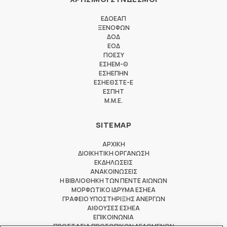
ΕΔΟΕΑΠ
ΞΕΝΟΦΩΝ
ΔΟΔ
ΕΟΔ
ΠΟΕΣΥ
ΕΣΗΕΜ-Θ
ΕΣΗΕΠΗΝ
ΕΣΗΕΘΣΤΕ-Ε
ΕΣΠΗΤ
M.M.E.
SITEMAP
ΑΡΧΙΚΗ
ΔΙΟΙΚΗΤΙΚΗ ΟΡΓΑΝΩΣΗ
ΕΚΔΗΛΩΣΕΙΣ
ΑΝΑΚΟΙΝΩΣΕΙΣ
Η ΒΙΒΛΙΟΘΗΚΗ ΤΩΝ ΠΕΝΤΕ ΑΙΩΝΩΝ
ΜΟΡΦΩΤΙΚΟ ΙΔΡΥΜΑ ΕΣΗΕΑ
ΓΡΑΦΕΙΟ ΥΠΟΣΤΗΡΙΞΗΣ ΑΝΕΡΓΩΝ
ΑΙΘΟΥΣΕΣ ΕΣΗΕΑ
ΕΠΙΚΟΙΝΩΝΙΑ
ΠΡΟΣΤΑΣΙΑ ΠΡΟΣΩΠΙΚΩΝ ΔΕΔΟΜΕΝΩΝ