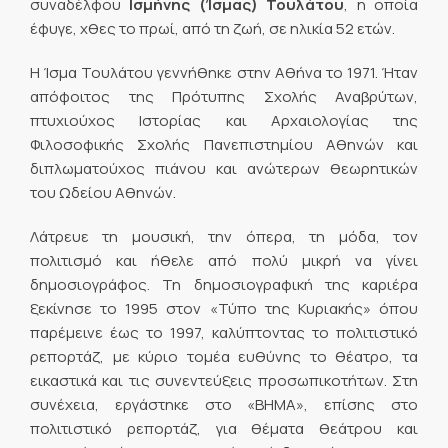
συναδέλφου
Ισμήνης (Ίσμας) Τουλάτου
, η οποία
έφυγε, χθες το πρωί, από τη ζωή, σε ηλικία 52 ετών.
Η Ίσμα Τουλάτου γεννήθηκε στην Αθήνα το 1971. Ήταν
απόφοιτος της Πρότυπης Σχολής Αναβρύτων,
πτυχιούχος Ιστορίας και Αρχαιολογίας της
Φιλοσοφικής Σχολής Πανεπιστημίου Αθηνών και
διπλωματούχος πιάνου και ανώτερων θεωρητικών
του Ωδείου Αθηνών.
Λάτρευε τη μουσική, την όπερα, τη μόδα, τον
πολιτισμό και ήθελε από πολύ μικρή να γίνει
δημοσιογράφος. Τη δημοσιογραφική της καριέρα
ξεκίνησε το 1995 στον «Τύπο της Κυριακής» όπου
παρέμεινε έως το 1997, καλύπτοντας το πολιτιστικό
ρεπορτάζ, με κύριο τομέα ευθύνης το θέατρο, τα
εικαστικά και τις συνεντεύξεις προσωπικοτήτων. Στη
συνέχεια, εργάστηκε στο «ΒΗΜΑ», επίσης στο
πολιτιστικό ρεπορτάζ, για θέματα θεάτρου και