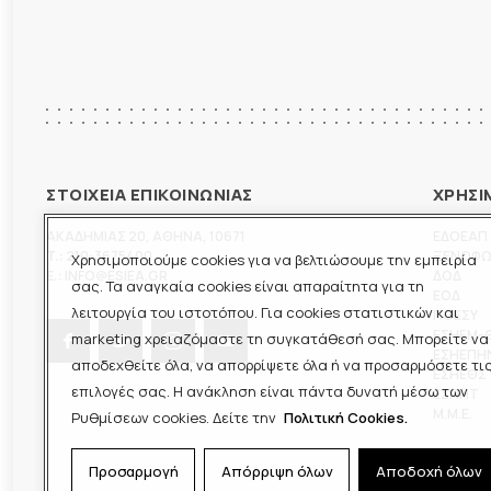
ΣΤΟΙΧΕΙΑ ΕΠΙΚΟΙΝΩΝΙΑΣ
ΧΡΗΣΙ
ΑΚΑΔΗΜΙΑΣ 20
,
ΑΘΗΝΑ
,
10671
ΕΔΟΕΑΠ
T.:
210-3675400
ΞΕΝΟΦ
Χρησιμοποιούμε cookies για να βελτιώσουμε την εμπειρία
E.:
INFO@ESIEA.GR
ΔΟΔ
σας. Τα αναγκαία cookies είναι απαραίτητα για τη
ΕΟΔ
λειτουργία του ιστοτόπου. Για cookies στατιστικών και
ΠΟΕΣΥ
ΕΣΗΕΜ-
marketing χρειαζόμαστε τη συγκατάθεσή σας. Μπορείτε να
ΕΣΗΕΠΗ
αποδεχθείτε όλα, να απορρίψετε όλα ή να προσαρμόσετε τι
ΕΣΗΕΘΣ
επιλογές σας. Η ανάκληση είναι πάντα δυνατή μέσω των
ΕΣΠΗΤ
M.M.E.
Ρυθμίσεων cookies. Δείτε την
Πολιτική Cookies.
Προσαρμογή
Απόρριψη όλων
Αποδοχή όλων