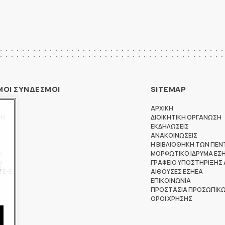
ΜΟΙ ΣΥΝΔΕΣΜΟΙ
SITEMAP
ΑΡΧΙΚΗ
ΩΝ
ΔΙΟΙΚΗΤΙΚΗ ΟΡΓΑΝΩΣΗ
ΕΚΔΗΛΩΣΕΙΣ
ΑΝΑΚΟΙΝΩΣΕΙΣ
Η ΒΙΒΛΙΟΘΗΚΗ ΤΩΝ ΠΕΝ
Θ
ΜΟΡΦΩΤΙΚΟ ΙΔΡΥΜΑ ΕΣ
Ν
ΓΡΑΦΕΙΟ ΥΠΟΣΤΗΡΙΞΗΣ
ς
ΤΕ-Ε
ΑΙΘΟΥΣΕΣ ΕΣΗΕΑ
ΕΠΙΚΟΙΝΩΝΙΑ
ΠΡΟΣΤΑΣΙΑ ΠΡΟΣΩΠΙΚ
ΟΡΟΙ ΧΡΗΣΗΣ