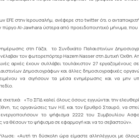
ν EFE στην Ιερουσαλήμ, ανέφερε στο twitter ότι ο ανταποκριτ
ον πύργο Al-Jawhara ύστερα από προειδοποιητικό μήνυμα, που
ενημέρωσης στη Γάζα, το Συνδικάτο Παλαιστινίων Δημοσιογ
συνέλαβαν τον φωτορεπόρτερ Hazem Nasser στη Δυτική Όχθη. Α
λινές αρχές έχουν συλλάβει τουλάχιστον 27 εργαζομένους σ
αιστινίων Δημοσιογράφων και άλλες δημοσιογραφικές οργαν
ειμένου να σιγήσουν τα μέσα ενημέρωσης και να μην υπ
πεδίο.
σχετικά: «Το ΣΠΔ καλεί όλους όσους εγγυώνται την ελευθερ
Έθνη, τις οργανώσεις των Η.Ε. και τον Ερυθρό Σταυρό, να σπ
 ενεργοποιήσουν το ψήφισμα 2222 του Συμβουλίου Ασφα
ς να θέσουν το ψήφισμα σε εφαρμογή και να το σεβαστούν».
δήλωσε: «Αυτή τη δύσκολη ώρα είμαστε αλληλέγγυοι με όλου