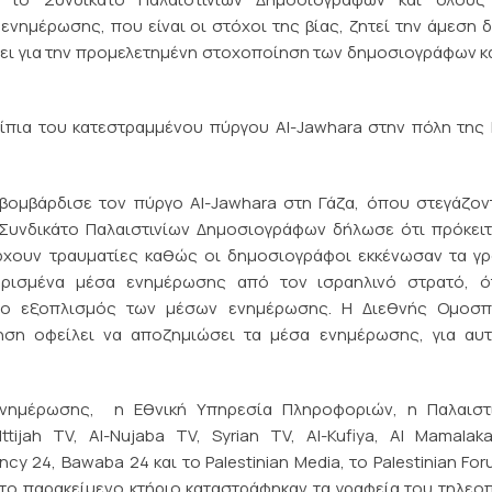
ενημέρωσης, που είναι οι στόχοι της βίας, ζητεί την άμεση 
ει για την προμελετημένη στοχοποίηση των δημοσιογράφων κ
είπια του κατεστραμμένου πύργου Al-Jawhara στην πόλη της
βομβάρδισε τον πύργο Al-Jawhara στη Γάζα, όπου στεγάζον
Συνδικάτο Παλαιστινίων Δημοσιογράφων δήλωσε ότι πρόκειτ
ρχουν τραυματίες καθώς οι δημοσιογράφοι εκκένωσαν τα γ
ρισμένα μέσα ενημέρωσης από τον ισραηλινό στρατό, ό
ε ο εξοπλισμός των μέσων ενημέρωσης. Η Διεθνής Ομοσπ
ση οφείλει να αποζημιώσει τα μέσα ενημέρωσης, για αυτ
νημέρωσης, η Εθνική Υπηρεσία Πληροφοριών, η Παλαιστι
ttijah TV, Al-Nujaba TV, Syrian TV, Al-Kufiya, Al Mamala
 24, Bawaba 24 και το Palestinian Media, το Palestinian For
το παρακείμενο κτήριο καταστράφηκαν τα γραφεία του τηλεο