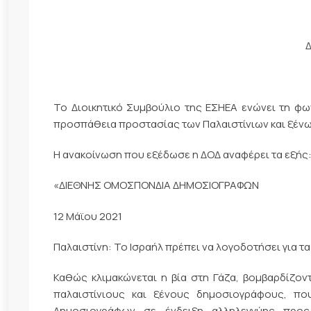
Δ
Το Διοικητικό Συμβούλιο της ΕΣΗΕΑ ενώνει τη φω
προσπάθεια προστασίας των Παλαιστίνιων και ξέν
Η ανακοίνωση που εξέδωσε η ΔΟΔ αναφέρει τα εξής
«ΔΙΕΘΝΗΣ ΟΜΟΣΠΟΝΔΙΑ ΔΗΜΟΣΙΟΓΡΑΦΩΝ
12 Μάϊου 2021
Παλαιστίνη: Το Ισραήλ πρέπει να λογοδοτήσει για 
Καθώς κλιμακώνεται η βία στη Γάζα, βομβαρδίζον
παλαιστίνιους και ξένους δημοσιογράφους, πο
Δημοσιογράφων σε ένδειξη αλληλεγγύης προς