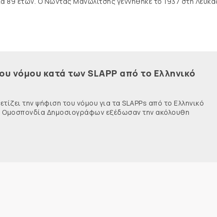
ία 89 ετών. Ο Νώντας Μανωλίτσης γεννήθηκε το 1937 στη Λευκά
του νόμου κατά των SLAPP από το Ελληνικό
τίζει την ψήφιση του νόμου για τα SLAPPs από το Ελληνικό
νής Ομοσπονδία Δημοσιογράφων εξέδωσαν την ακόλουθη