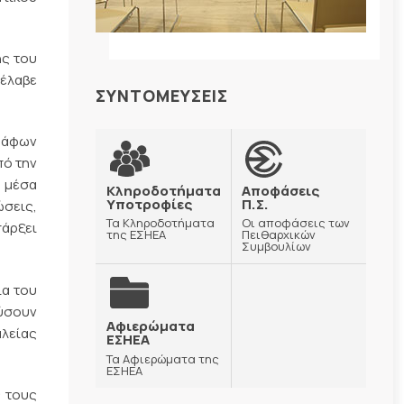
ής του
 έλαβε
ΣΥΝΤΟΜΕΥΣΕΙΣ
ράφων
πό την
ε μέσα
Κληροδοτήματα
Αποφάσεις
Υποτροφίες
Π.Σ.
ώσεις,
Τα Κληροδοτήματα
Οι αποφάσεις των
άρξει
της ΕΣΗΕΑ
Πειθαρχικών
Συμβουλίων
ία του
εύσουν
Αφιερώματα
λείας
ΕΣΗΕΑ
Τα Αφιερώματα της
ΕΣΗΕΑ
ς τους