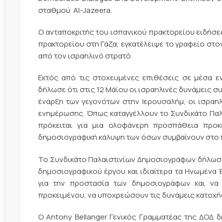
σταθμού Al-Jazeera.
Ο ανταποκριτής του ισπανικού πρακτορείου ειδήσεω
πρακτορείου στη Γάζα, εγκατέλειψε το γραφείο στ
από τον ισραηλινό στρατό.
Εκτός από τις στοχευμένες επιθέσεις σε μέσα 
δήλωσε ότι στις 12 Μάϊου οι ισραηλινές δυνάμεις 
έναρξη των γεγονότων στην Ιερουσαλήμ, οι ισραη
ενημέρωσης. Όπως καταγγέλλουν το Συνδικάτο Παλ
πρόκειται για μια ολοφάνερη προσπάθεια προκ
δημοσιογραφική κάλυψη των όσων συμβαίνουν στο 
Το Συνδικάτο Παλαιστινίων Δημοσιογράφων δήλωσε 
δημοσιογραφικού έργου και ιδιαίτερα τα Ηνωμένα 
για την προστασία των δημοσιογράφων και να
προκειμένου, να υποχρεώσουν τις δυνάμεις κατοχή
Ο Antony Bellanger Γενικός Γραμματέας της ΔΟΔ 