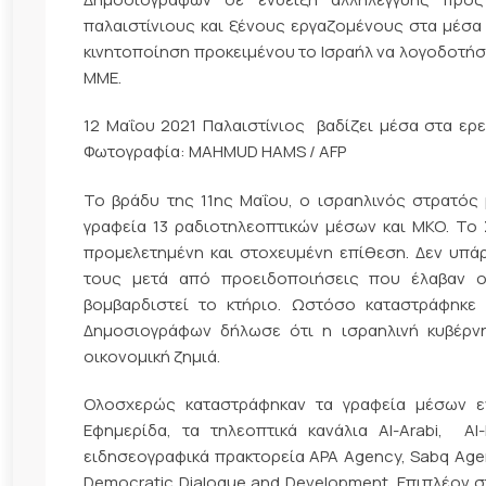
παλαιστίνιους και ξένους εργαζομένους στα μέσα 
κινητοποίηση προκειμένου το Ισραήλ να λογοδοτήσ
ΜΜΕ.
12 Μαΐου 2021 Παλαιστίνιος βαδίζει μέσα στα ερ
Φωτογραφία: MAHMUD HAMS / AFP
Το βράδυ της 11ης Μαΐου, ο ισραηλινός στρατός 
γραφεία 13 ραδιοτηλεοπτικών μέσων και ΜΚΟ. Το 
προμελετημένη και στοχευμένη επίθεση. Δεν υπά
τους μετά από προειδοποιήσεις που έλαβαν ο
βομβαρδιστεί το κτήριο. Ωστόσο καταστράφηκ
Δημοσιογράφων δήλωσε ότι η ισραηλινή κυβέρνη
οικονομική ζημιά.
Ολοσχερώς καταστράφηκαν τα γραφεία μέσων ε
Εφημερίδα, τα τηλεοπτικά κανάλια Al-Arabi, Al-I
ειδησεογραφικά πρακτορεία APA Agency, Sabq Agency
Democratic Dialogue and Development. Επιπλέον σ