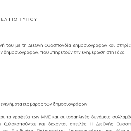
 Ε Λ Τ Ι Ο Τ Υ Π Ο Υ
νή του με τη Διεθνή Ομοσπονδία Δημοσιογράφων και στηρίζ
ων δημοσιογράφων, που υπηρετούν την ενημέρωση στη Γάζα.
:
τα εγκλήματα εις βάρος των δημοσιογράφων
ται τα γραφεία των ΜΜΕ και οι ισραηλινές δυνάμεις συλλαμ
υ ξυλοκοπούνται και δέχονται απειλές. Η Διεθνής Ομοσπ
 το Συνδικάτο Παλαιστινίων Δημοσιογράφων και όλους