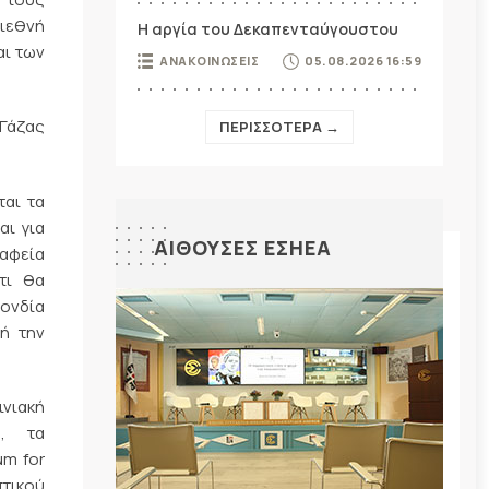
διεθνή
Η αργία του Δεκαπενταύγουστου
αι των
ΑΝΑΚΟΙΝΩΣΕΙΣ
05.08.2026 16:59
 Γάζας
ΠΕΡΙΣΣΟΤΕΡΑ →
ται τα
αι για
ΑΙΘΟΥΣΕΣ ΕΣΗΕΑ
ραφεία
τι θα
ονδία
ή την
νιακή
ka, τα
um for
πτικού