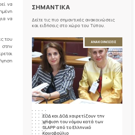
ρεί να
ΣΗΜΑΝΤΙΚΑ
ημένη
για να
Δείτε τις πιο σημαντικές ανακοινώσεις
και ειδήσεις στο χώρο του Τύπου.
ές του
ΑΝΑΚΟΙΝΩΣΕΙΣ
 στην
έρεται
τήγηση
ΕΟΔ και ΔΟΔ χαιρετίζουν την
ψήφιση του νόμου κατά των
SLAPP από το Ελληνικό
Κοινοβούλιο