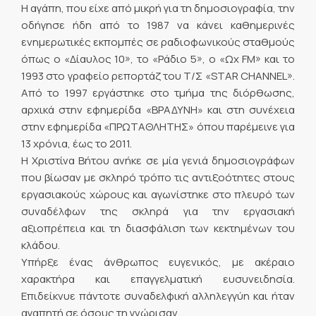
Η αγάπη, που είχε από μικρή για τη δημοσιογραφία, την
οδήγησε ήδη από το 1987 να κάνει καθημερινές
ενημερωτικές εκπομπές σε ραδιοφωνικούς σταθμούς
όπως ο «Δίαυλος 10», το «Ράδιο 5», ο «Ωχ FM» και το
1993 στο γραφείο ρεπορτάζ του Τ/Σ «STAR CHANNEL».
Από το 1997 εργάστηκε στο τμήμα της διόρθωσης,
αρχικά στην εφημερίδα «ΒΡΑΔΥΝΗ» και στη συνέχεια
στην εφημερίδα «ΠΡΩΤΑΘΛΗΤΗΣ» όπου παρέμεινε για
13 χρόνια, έως το 2011.
Η Χριστίνα Βήτου ανήκε σε μία γενιά δημοσιογράφων
που βίωσαν με σκληρό τρόπο τις αντιξοότητες στους
εργασιακούς χώρους και αγωνίστηκε στο πλευρό των
συναδέλφων της σκληρά για την εργασιακή
αξιοπρέπεια και τη διασφάλιση των κεκτημένων του
κλάδου.
Υπήρξε ένας άνθρωπος ευγενικός, με ακέραιο
χαρακτήρα και επαγγελματική ευσυνειδησία.
Επιδείκνυε πάντοτε συναδελφική αλληλεγγύη και ήταν
αγαπητή σε όσους τη γνώρισαν.