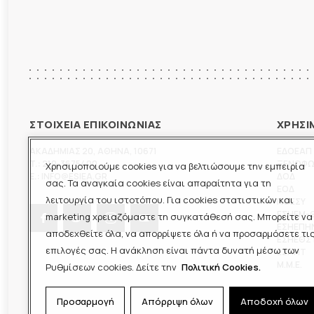
ΣΤΟΙΧΕΙΑ ΕΠΙΚΟΙΝΩΝΙΑΣ
ΧΡΗΣΙ
ΑΚΑΔΗΜΙΑΣ 20
,
ΑΘΗΝΑ
,
10671
ΕΔΟΕΑΠ
T.:
210-3675400
ΞΕΝΟΦ
Χρησιμοποιούμε cookies για να βελτιώσουμε την εμπειρία
E.:
INFO@ESIEA.GR
ΔΟΔ
σας. Τα αναγκαία cookies είναι απαραίτητα για τη
ΕΟΔ
λειτουργία του ιστοτόπου. Για cookies στατιστικών και
ΠΟΕΣΥ
ΕΣΗΕΜ-
marketing χρειαζόμαστε τη συγκατάθεσή σας. Μπορείτε να
ΕΣΗΕΠΗ
αποδεχθείτε όλα, να απορρίψετε όλα ή να προσαρμόσετε τι
ΕΣΗΕΘΣ
επιλογές σας. Η ανάκληση είναι πάντα δυνατή μέσω των
ΕΣΠΗΤ
M.M.E.
Ρυθμίσεων cookies. Δείτε την
Πολιτική Cookies.
Προσαρμογή
Απόρριψη όλων
Αποδοχή όλων