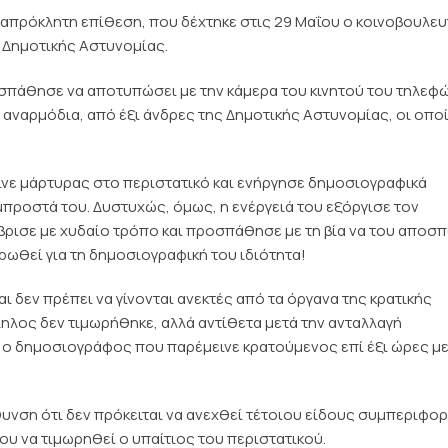
ν απρόκλητη επίθεση, που δέχτηκε στις 29 Μαΐου ο κοινοβουλευ
 Δημοτικής Αστυνομίας.
σπάθησε να αποτυπώσει με την κάμερα του κινητού του τηλεφ
αναρμόδια, από έξι άνδρες της Δημοτικής Αστυνομίας, οι οπο
γινε μάρτυρας στο περιστατικό και ενήργησε δημοσιογραφικά
ροστά του. Δυστυχώς, όμως, η ενέργειά του εξόργισε τον
έβρισε με χυδαίο τρόπο και προσπάθησε με τη βία να του αποσ
ερωθεί για τη δημοσιογραφική του ιδιότητα!
ι δεν πρέπει να γίνονται ανεκτές από τα όργανα της κρατικής
ληλος δεν τιμωρήθηκε, αλλά αντίθετα μετά την ανταλλαγή
ο δημοσιογράφος που παρέμεινε κρατούμενος επί έξι ώρες με
υνση ότι δεν πρόκειται να ανεχθεί τέτοιου είδους συμπεριφορ
ου να τιμωρηθεί ο υπαίτιος του περιστατικού.