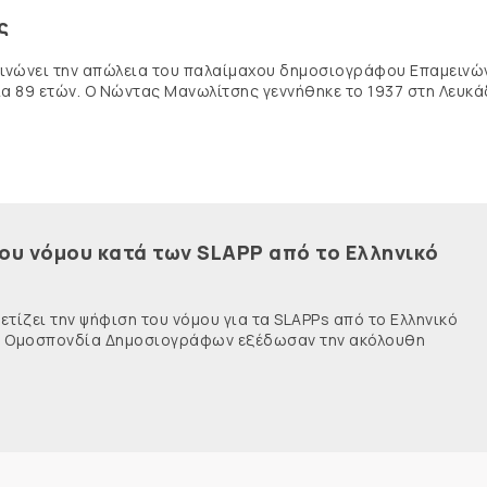
ς
κοινώνει την απώλεια του παλαίμαχου δημοσιογράφου Επαμειν
ία 89 ετών. Ο Νώντας Μανωλίτσης γεννήθηκε το 1937 στη Λευκά
του νόμου κατά των SLAPP από το Ελληνικό
τίζει την ψήφιση του νόμου για τα SLAPPs από το Ελληνικό
νής Ομοσπονδία Δημοσιογράφων εξέδωσαν την ακόλουθη