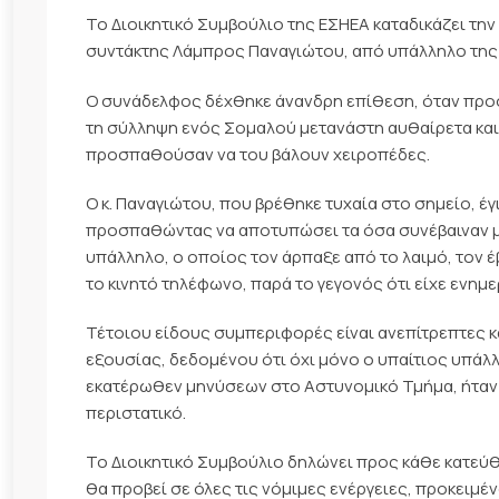
Το Διοικητικό Συμβούλιο της ΕΣΗΕΑ καταδικάζει τη
συντάκτης Λάμπρος Παναγιώτου, από υπάλληλο της
Ο συνάδελφος δέχθηκε άνανδρη επίθεση, όταν προ
τη σύλληψη ενός Σομαλού μετανάστη αυθαίρετα και 
προσπαθούσαν να του βάλουν χειροπέδες.
Ο κ. Παναγιώτου, που βρέθηκε τυχαία στο σημείο, έ
προσπαθώντας να αποτυπώσει τα όσα συνέβαιναν μπ
υπάλληλο, ο οποίος τον άρπαξε από το λαιμό, τον 
το κινητό τηλέφωνο, παρά το γεγονός ότι είχε ενημ
Τέτοιου είδους συμπεριφορές είναι ανεπίτρεπτες κα
εξουσίας, δεδομένου ότι όχι μόνο ο υπαίτιος υπάλ
εκατέρωθεν μηνύσεων στο Αστυνομικό Τμήμα, ήταν 
περιστατικό.
Το Διοικητικό Συμβούλιο δηλώνει προς κάθε κατεύθ
θα προβεί σε όλες τις νόμιμες ενέργειες, προκειμέν