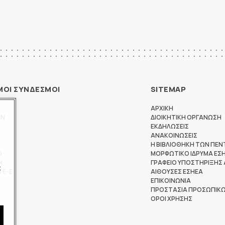
ΜΟΙ ΣΥΝΔΕΣΜΟΙ
SITEMAP
ΑΡΧΙΚΗ
ΩΝ
ΔΙΟΙΚΗΤΙΚΗ ΟΡΓΑΝΩΣΗ
ΕΚΔΗΛΩΣΕΙΣ
ΑΝΑΚΟΙΝΩΣΕΙΣ
Η ΒΙΒΛΙΟΘΗΚΗ ΤΩΝ ΠΕΝ
Θ
ΜΟΡΦΩΤΙΚΟ ΙΔΡΥΜΑ ΕΣ
Ν
ΓΡΑΦΕΙΟ ΥΠΟΣΤΗΡΙΞΗΣ
ς
ΤΕ-Ε
ΑΙΘΟΥΣΕΣ ΕΣΗΕΑ
ΕΠΙΚΟΙΝΩΝΙΑ
ΠΡΟΣΤΑΣΙΑ ΠΡΟΣΩΠΙΚ
ΟΡΟΙ ΧΡΗΣΗΣ