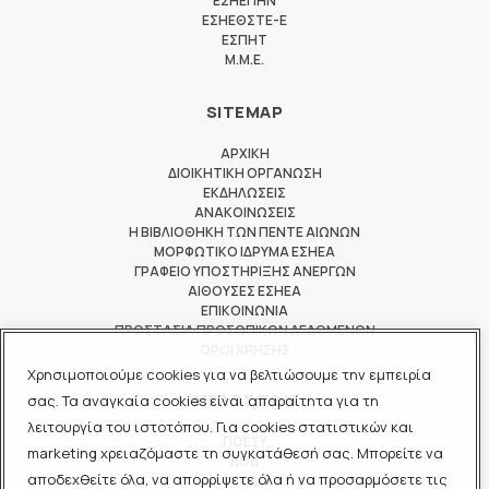
ΕΣΗΕΠΗΝ
ΕΣΗΕΘΣΤΕ-Ε
ΕΣΠΗΤ
M.M.E.
SITEMAP
ΑΡΧΙΚΗ
ΔΙΟΙΚΗΤΙΚΗ ΟΡΓΑΝΩΣΗ
ΕΚΔΗΛΩΣΕΙΣ
ΑΝΑΚΟΙΝΩΣΕΙΣ
Η ΒΙΒΛΙΟΘΗΚΗ ΤΩΝ ΠΕΝΤΕ ΑΙΩΝΩΝ
ΜΟΡΦΩΤΙΚΟ ΙΔΡΥΜΑ ΕΣΗΕΑ
ΓΡΑΦΕΙΟ ΥΠΟΣΤΗΡΙΞΗΣ ΑΝΕΡΓΩΝ
ΑΙΘΟΥΣΕΣ ΕΣΗΕΑ
ΕΠΙΚΟΙΝΩΝΙΑ
ΠΡΟΣΤΑΣΙΑ ΠΡΟΣΩΠΙΚΩΝ ΔΕΔΟΜΕΝΩΝ
ΟΡΟΙ ΧΡΗΣΗΣ
Χρησιμοποιούμε cookies για να βελτιώσουμε την εμπειρία
ΜΕΛΟΣ ΤΩΝ
σας. Τα αναγκαία cookies είναι απαραίτητα για τη
λειτουργία του ιστοτόπου. Για cookies στατιστικών και
ΠΟΕΣΥ
marketing χρειαζόμαστε τη συγκατάθεσή σας. Μπορείτε να
ΔΟΔ
αποδεχθείτε όλα, να απορρίψετε όλα ή να προσαρμόσετε τις
ΕΟΔ