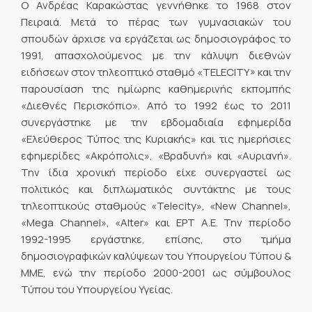
Ο Ανδρέας Καρακώστας γεννήθηκε το 1968 στον
Πειραιά. Μετά το πέρας των γυμνασιακών του
σπουδών άρχισε να εργάζεται ως δημοσιογράφος το
1991, απασχολούμενος με την κάλυψη διεθνών
ειδήσεων στον τηλεοπτικό σταθμό «TELECITY» και την
παρουσίαση της ημίωρης καθημερινής εκπομπής
«Διεθνές Περισκόπιο». Από το 1992 έως το 2011
συνεργάστηκε με την εβδομαδιαία εφημερίδα
«Ελεύθερος Τύπος της Κυριακής» και τις ημερήσιες
εφημερίδες «Ακρόπολις», «Βραδυνή» και «Αυριανή».
Την ίδια χρονική περίοδο είχε συνεργαστεί ως
πολιτικός και διπλωματικός συντάκτης με τους
τηλεοπτικούς σταθμούς «Telecity», «New Channel»,
«Mega Channel», «Alter» και ΕΡΤ Α.Ε. Την περίοδο
1992-1995 εργάστηκε, επίσης, στο τμήμα
δημοσιογραφικών καλύψεων του Υπουργείου Τύπου &
ΜΜΕ, ενώ την περίοδο 2000-2001 ως σύμβουλος
Τύπου του Υπουργείου Υγείας.