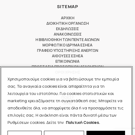
SITEMAP
ΑΡΧΙΚΗ
ΔΙΟΙΚΗΤΙΚΗ ΟΡΓΑΝΩΣΗ
ΕΚΔΗΛΩΣΕΙΣ
ΑΝΑΚΟΙΝΩΣΕΙΣ
Η ΒΙΒΛΙΟΘΗΚΗ ΤΩΝ ΠΕΝΤΕ ΑΙΩΝΩΝ
ΜΟΡΦΩΤΙΚΟ ΙΔΡΥΜΑ ΕΣΗΕΑ
ΓΡΑΦΕΙΟ ΥΠΟΣΤΗΡΙΞΗΣ ΑΝΕΡΓΩΝ
ΑΙΘΟΥΣΕΣ ΕΣΗΕΑ
ΕΠΙΚΟΙΝΩΝΙΑ
ΠΡΟΣΤΑΣΙΑ ΠΡΟΣΩΠΙΚΩΝ ΔΕΔΟΜΕΝΩΝ
ΟΡΟΙ ΧΡΗΣΗΣ
Χρησιμοποιούμε cookies για να βελτιώσουμε την εμπειρία
ΜΕΛΟΣ ΤΩΝ
σας. Τα αναγκαία cookies είναι απαραίτητα για τη
λειτουργία του ιστοτόπου. Για cookies στατιστικών και
ΠΟΕΣΥ
marketing χρειαζόμαστε τη συγκατάθεσή σας. Μπορείτε να
ΔΟΔ
αποδεχθείτε όλα, να απορρίψετε όλα ή να προσαρμόσετε τις
ΕΟΔ
επιλογές σας. Η ανάκληση είναι πάντα δυνατή μέσω των
Ρυθμίσεων cookies. Δείτε την
Πολιτική Cookies.