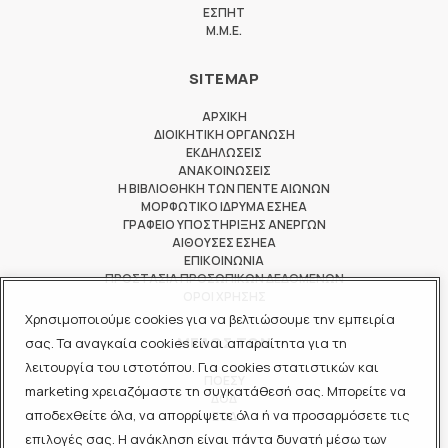
ΕΣΠΗΤ
M.M.E.
SITEMAP
ΑΡΧΙΚΗ
ΔΙΟΙΚΗΤΙΚΗ ΟΡΓΑΝΩΣΗ
ΕΚΔΗΛΩΣΕΙΣ
ΑΝΑΚΟΙΝΩΣΕΙΣ
Η ΒΙΒΛΙΟΘΗΚΗ ΤΩΝ ΠΕΝΤΕ ΑΙΩΝΩΝ
ΜΟΡΦΩΤΙΚΟ ΙΔΡΥΜΑ ΕΣΗΕΑ
ΓΡΑΦΕΙΟ ΥΠΟΣΤΗΡΙΞΗΣ ΑΝΕΡΓΩΝ
ΑΙΘΟΥΣΕΣ ΕΣΗΕΑ
ΕΠΙΚΟΙΝΩΝΙΑ
ΠΡΟΣΤΑΣΙΑ ΠΡΟΣΩΠΙΚΩΝ ΔΕΔΟΜΕΝΩΝ
ΟΡΟΙ ΧΡΗΣΗΣ
Χρησιμοποιούμε cookies για να βελτιώσουμε την εμπειρία
ΜΕΛΟΣ ΤΩΝ
σας. Τα αναγκαία cookies είναι απαραίτητα για τη
λειτουργία του ιστοτόπου. Για cookies στατιστικών και
ΠΟΕΣΥ
marketing χρειαζόμαστε τη συγκατάθεσή σας. Μπορείτε να
ΔΟΔ
αποδεχθείτε όλα, να απορρίψετε όλα ή να προσαρμόσετε τις
ΕΟΔ
επιλογές σας. Η ανάκληση είναι πάντα δυνατή μέσω των