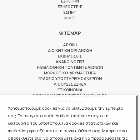
ΕΣΗΕΠΗΝ
ΕΣΗΕΘΣΤΕ-Ε
ΕΣΠΗΤ
M.M.E.
SITEMAP
ΑΡΧΙΚΗ
ΔΙΟΙΚΗΤΙΚΗ ΟΡΓΑΝΩΣΗ
ΕΚΔΗΛΩΣΕΙΣ
ΑΝΑΚΟΙΝΩΣΕΙΣ
Η ΒΙΒΛΙΟΘΗΚΗ ΤΩΝ ΠΕΝΤΕ ΑΙΩΝΩΝ
ΜΟΡΦΩΤΙΚΟ ΙΔΡΥΜΑ ΕΣΗΕΑ
ΓΡΑΦΕΙΟ ΥΠΟΣΤΗΡΙΞΗΣ ΑΝΕΡΓΩΝ
ΑΙΘΟΥΣΕΣ ΕΣΗΕΑ
ΕΠΙΚΟΙΝΩΝΙΑ
ΠΡΟΣΤΑΣΙΑ ΠΡΟΣΩΠΙΚΩΝ ΔΕΔΟΜΕΝΩΝ
ΟΡΟΙ ΧΡΗΣΗΣ
Χρησιμοποιούμε cookies για να βελτιώσουμε την εμπειρία
ΜΕΛΟΣ ΤΩΝ
σας. Τα αναγκαία cookies είναι απαραίτητα για τη
λειτουργία του ιστοτόπου. Για cookies στατιστικών και
ΠΟΕΣΥ
marketing χρειαζόμαστε τη συγκατάθεσή σας. Μπορείτε να
ΔΟΔ
αποδεχθείτε όλα, να απορρίψετε όλα ή να προσαρμόσετε τις
ΕΟΔ