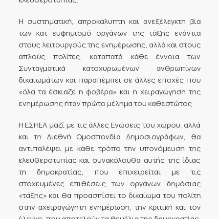
Η συστηματική, απροκάλυπτη και ανεξέλεγκτη βία
των κατ ευφημισμό οργάνων της τάξης ενάντια
στους λειτουργούς της ενημέρωσης, αλλά και στους
απλούς πολίτες, καταπατά κάθε έννοια των
Συνταγματικά κατοχυρωμένων ανθρωπίνων
δικαιωμάτων και παραπέμπει σε άλλες εποχές που
«όλα τα έσκιαζε η φοβέρα» και η χειραγώγηση της
ενημέρωσης ήταν πρώτο μέλημα του καθεστώτος.
Η ΕΣΗΕΑ μαζί με τις άλλες Ενώσεις του χώρου, αλλά
και τη Διεθνή Ομοσπονδία Δημοσιογράφων, θα
αντιπαλέψει με κάθε τρόπο την υπονόμευση της
ελευθεροτυπίας και συνακόλουθα αυτής της ίδιας
τη δημοκρατίας, που επιχειρείται με τις
στοχευμένες επιθέσεις των οργάνων δημόσιας
«τάξης» και θα προασπίσει το δικαίωμα του πολίτη
στην αχειραγώγητη ενημέρωση, την κριτική και τον
έλεγχο, που αποτελούν τα θεμέλια της δημοκρατίας.