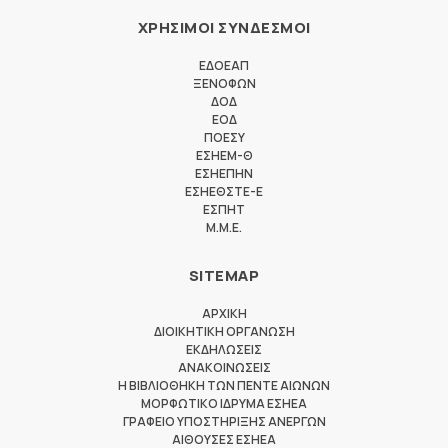
ΧΡΗΣΙΜΟΙ ΣΥΝΔΕΣΜΟΙ
ΕΔΟΕΑΠ
ΞΕΝΟΦΩΝ
ΔΟΔ
ΕΟΔ
ΠΟΕΣΥ
ΕΣΗΕΜ-Θ
ΕΣΗΕΠΗΝ
ΕΣΗΕΘΣΤΕ-Ε
ΕΣΠΗΤ
M.M.E.
SITEMAP
ΑΡΧΙΚΗ
ΔΙΟΙΚΗΤΙΚΗ ΟΡΓΑΝΩΣΗ
ΕΚΔΗΛΩΣΕΙΣ
ΑΝΑΚΟΙΝΩΣΕΙΣ
Η ΒΙΒΛΙΟΘΗΚΗ ΤΩΝ ΠΕΝΤΕ ΑΙΩΝΩΝ
ΜΟΡΦΩΤΙΚΟ ΙΔΡΥΜΑ ΕΣΗΕΑ
ΓΡΑΦΕΙΟ ΥΠΟΣΤΗΡΙΞΗΣ ΑΝΕΡΓΩΝ
ΑΙΘΟΥΣΕΣ ΕΣΗΕΑ