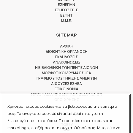
ΕΣΗΕΠΗΝ
ΕΣΗΕΘΣΤΕ-Ε
ΕΣΠΗΤ
M.M.E.
SITEMAP
ΑΡΧΙΚΗ
ΔΙΟΙΚΗΤΙΚΗ ΟΡΓΑΝΩΣΗ
ΕΚΔΗΛΩΣΕΙΣ
ΑΝΑΚΟΙΝΩΣΕΙΣ
Η ΒΙΒΛΙΟΘΗΚΗ ΤΩΝ ΠΕΝΤΕ ΑΙΩΝΩΝ
ΜΟΡΦΩΤΙΚΟ ΙΔΡΥΜΑ ΕΣΗΕΑ
ΓΡΑΦΕΙΟ ΥΠΟΣΤΗΡΙΞΗΣ ΑΝΕΡΓΩΝ
ΑΙΘΟΥΣΕΣ ΕΣΗΕΑ
ΕΠΙΚΟΙΝΩΝΙΑ
ΠΡΟΣΤΑΣΙΑ ΠΡΟΣΩΠΙΚΩΝ ΔΕΔΟΜΕΝΩΝ
ΟΡΟΙ ΧΡΗΣΗΣ
Χρησιμοποιούμε cookies για να βελτιώσουμε την εμπειρία
ΜΕΛΟΣ ΤΩΝ
σας. Τα αναγκαία cookies είναι απαραίτητα για τη
λειτουργία του ιστοτόπου. Για cookies στατιστικών και
ΠΟΕΣΥ
marketing χρειαζόμαστε τη συγκατάθεσή σας. Μπορείτε να
ΔΟΔ