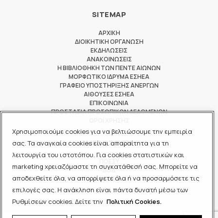
SITEMAP
ΑΡΧΙΚΗ
ΔΙΟΙΚΗΤΙΚΗ ΟΡΓΑΝΩΣΗ
ΕΚΔΗΛΩΣΕΙΣ
ΑΝΑΚΟΙΝΩΣΕΙΣ
Η ΒΙΒΛΙΟΘΗΚΗ ΤΩΝ ΠΕΝΤΕ ΑΙΩΝΩΝ
ΜΟΡΦΩΤΙΚΟ ΙΔΡΥΜΑ ΕΣΗΕΑ
ΓΡΑΦΕΙΟ ΥΠΟΣΤΗΡΙΞΗΣ ΑΝΕΡΓΩΝ
ΑΙΘΟΥΣΕΣ ΕΣΗΕΑ
ΕΠΙΚΟΙΝΩΝΙΑ
ΠΡΟΣΤΑΣΙΑ ΠΡΟΣΩΠΙΚΩΝ ΔΕΔΟΜΕΝΩΝ
ΟΡΟΙ ΧΡΗΣΗΣ
Χρησιμοποιούμε cookies για να βελτιώσουμε την εμπειρία
ΜΕΛΟΣ ΤΩΝ
σας. Τα αναγκαία cookies είναι απαραίτητα για τη
λειτουργία του ιστοτόπου. Για cookies στατιστικών και
ΠΟΕΣΥ
marketing χρειαζόμαστε τη συγκατάθεσή σας. Μπορείτε να
ΔΟΔ
αποδεχθείτε όλα, να απορρίψετε όλα ή να προσαρμόσετε τις
ΕΟΔ
επιλογές σας. Η ανάκληση είναι πάντα δυνατή μέσω των
Ρυθμίσεων cookies. Δείτε την
Πολιτική Cookies.