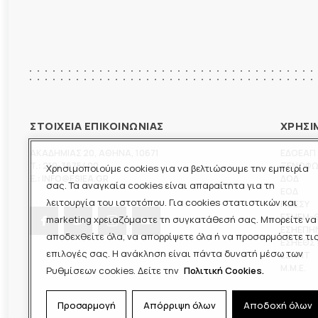
ΣΤΟΙΧΕΙΑ ΕΠΙΚΟΙΝΩΝΙΑΣ
ΧΡΗΣΙ
ΑΚΑΔΗΜΙΑΣ 20
,
ΑΘΗΝΑ
,
10671
ΕΔΟΕΑΠ
T.:
210-3675400
ΞΕΝΟΦ
Χρησιμοποιούμε cookies για να βελτιώσουμε την εμπειρία
E.:
INFO@ESIEA.GR
ΔΟΔ
σας. Τα αναγκαία cookies είναι απαραίτητα για τη
ΕΟΔ
λειτουργία του ιστοτόπου. Για cookies στατιστικών και
ΠΟΕΣΥ
ΕΣΗΕΜ-
marketing χρειαζόμαστε τη συγκατάθεσή σας. Μπορείτε να
ΕΣΗΕΠΗ
αποδεχθείτε όλα, να απορρίψετε όλα ή να προσαρμόσετε τι
ΕΣΗΕΘΣ
επιλογές σας. Η ανάκληση είναι πάντα δυνατή μέσω των
ΕΣΠΗΤ
M.M.E.
Ρυθμίσεων cookies. Δείτε την
Πολιτική Cookies.
Προσαρμογή
Απόρριψη όλων
Αποδοχή όλων