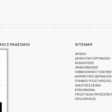
ΜΟΙ ΣΥΝΔΕΣΜΟΙ
SITEMAP
ΑΡΧΙΚΗ
ΩΝ
ΔΙΟΙΚΗΤΙΚΗ ΟΡΓΑΝΩΣΗ
ΕΚΔΗΛΩΣΕΙΣ
ΑΝΑΚΟΙΝΩΣΕΙΣ
Η ΒΙΒΛΙΟΘΗΚΗ ΤΩΝ ΠΕΝ
Θ
ΜΟΡΦΩΤΙΚΟ ΙΔΡΥΜΑ ΕΣ
Ν
ΓΡΑΦΕΙΟ ΥΠΟΣΤΗΡΙΞΗΣ
ς
ΤΕ-Ε
ΑΙΘΟΥΣΕΣ ΕΣΗΕΑ
ΕΠΙΚΟΙΝΩΝΙΑ
ΠΡΟΣΤΑΣΙΑ ΠΡΟΣΩΠΙΚ
ΟΡΟΙ ΧΡΗΣΗΣ