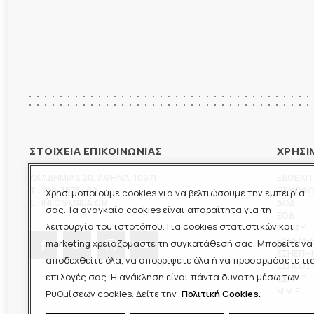
ΣΤΟΙΧΕΙΑ ΕΠΙΚΟΙΝΩΝΙΑΣ
ΧΡΗΣΙ
ΑΚΑΔΗΜΙΑΣ 20
,
ΑΘΗΝΑ
,
10671
ΕΔΟΕΑΠ
T.:
210-3675400
ΞΕΝΟΦ
Χρησιμοποιούμε cookies για να βελτιώσουμε την εμπειρία
E.:
INFO@ESIEA.GR
ΔΟΔ
σας. Τα αναγκαία cookies είναι απαραίτητα για τη
ΕΟΔ
λειτουργία του ιστοτόπου. Για cookies στατιστικών και
ΠΟΕΣΥ
ΕΣΗΕΜ-
marketing χρειαζόμαστε τη συγκατάθεσή σας. Μπορείτε να
ΕΣΗΕΠΗ
αποδεχθείτε όλα, να απορρίψετε όλα ή να προσαρμόσετε τι
ΕΣΗΕΘΣ
επιλογές σας. Η ανάκληση είναι πάντα δυνατή μέσω των
ΕΣΠΗΤ
M.M.E.
Ρυθμίσεων cookies. Δείτε την
Πολιτική Cookies.