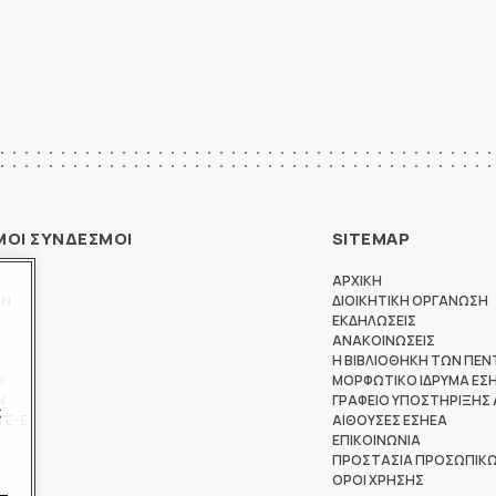
ΜΟΙ ΣΥΝΔΕΣΜΟΙ
SITEMAP
ΑΡΧΙΚΗ
ΩΝ
ΔΙΟΙΚΗΤΙΚΗ ΟΡΓΑΝΩΣΗ
ΕΚΔΗΛΩΣΕΙΣ
ΑΝΑΚΟΙΝΩΣΕΙΣ
Η ΒΙΒΛΙΟΘΗΚΗ ΤΩΝ ΠΕΝ
Θ
ΜΟΡΦΩΤΙΚΟ ΙΔΡΥΜΑ ΕΣ
Ν
ΓΡΑΦΕΙΟ ΥΠΟΣΤΗΡΙΞΗΣ
ς
ΤΕ-Ε
ΑΙΘΟΥΣΕΣ ΕΣΗΕΑ
ΕΠΙΚΟΙΝΩΝΙΑ
ΠΡΟΣΤΑΣΙΑ ΠΡΟΣΩΠΙΚ
ΟΡΟΙ ΧΡΗΣΗΣ