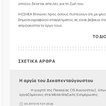
οποίος δέχεται απειλές για τη ζωή του.
Η ΕΣΗΕΑ δηλώνει προς όσους πιστεύουν ότι με ψευτ
δημοσιογραφικού επαγγέλματος ας είναι βέβαιοι ότ
απρόσκοπτα το έργο τους.
ΤΟ ΔΙ
ΣΧΕΤΙΚΑ ΑΡΘΡΑ
Η αργία του Δεκαπενταύγουστου
Η γιορτή της Παναγίας (15 Αυγούστου), όπως εί
εργαζόμενους στα Μέσα Μαζικής Ενημέρωσης. Ως ε
05 ΑΥΓΟΥΣΤΟΥ 2026