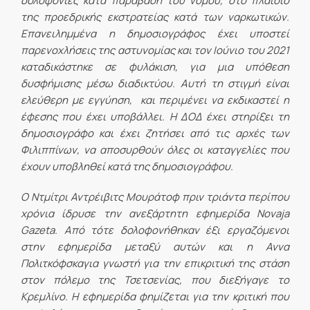
δολοφονίες κατά παράβαση του νόμου, στο πλαίσιο
της προεδρικής εκστρατείας κατά των ναρκωτικών.
Επανειλημμένα η δημοσιογράφος έχει υποστεί
παρενοχλήσεις της αστυνομίας και τον Ιούνιο του 2021
καταδικάστηκε σε φυλάκιση, για μια υπόθεση
δυσφήμισης μέσω διαδικτύου. Αυτή τη στιγμή είναι
ελεύθερη με εγγύηση, και περιμένει να εκδικαστεί η
έφεσης που έχει υποβάλλει. Η ΔΟΔ έχει στηρίξει τη
δημοσιογράφο και έχει ζητήσει από τις αρχές των
Φιλιππίνων, να αποσυρθούν όλες οι καταγγελίες που
έχουν υποβληθεί κατά της δημοσιογράφου.
Ο Ντμίτρι Αντρέιβιτς Μουράτοφ πριν τριάντα περίπου
χρόνια ίδρυσε την ανεξάρτητη εφημερίδα Novaja
Gazeta. Από τότε δολοφονήθηκαν έξι εργαζόμενοι
στην εφημερίδα μεταξύ αυτών και η Αννα
Πολιτκόφσκαγια γνωστή για την επικριτική της στάση
στον πόλεμο της Τσετσενίας, που διεξήγαγε το
Κρεμλίνο. Η εφημερίδα φημίζεται για την κριτική που