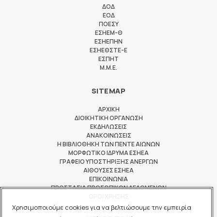
ΔΟΔ
ΕΟΔ
ΠΟΕΣΥ
ΕΣΗΕΜ-Θ
ΕΣΗΕΠΗΝ
ΕΣΗΕΘΣΤΕ-Ε
ΕΣΠΗΤ
M.M.E.
SITEMAP
ΑΡΧΙΚΗ
ΔΙΟΙΚΗΤΙΚΗ ΟΡΓΑΝΩΣΗ
ΕΚΔΗΛΩΣΕΙΣ
ΑΝΑΚΟΙΝΩΣΕΙΣ
Η ΒΙΒΛΙΟΘΗΚΗ ΤΩΝ ΠΕΝΤΕ ΑΙΩΝΩΝ
ΜΟΡΦΩΤΙΚΟ ΙΔΡΥΜΑ ΕΣΗΕΑ
ΓΡΑΦΕΙΟ ΥΠΟΣΤΗΡΙΞΗΣ ΑΝΕΡΓΩΝ
ΑΙΘΟΥΣΕΣ ΕΣΗΕΑ
ΕΠΙΚΟΙΝΩΝΙΑ
ΠΡΟΣΤΑΣΙΑ ΠΡΟΣΩΠΙΚΩΝ ΔΕΔΟΜΕΝΩΝ
ΟΡΟΙ ΧΡΗΣΗΣ
Χρησιμοποιούμε cookies για να βελτιώσουμε την εμπειρία