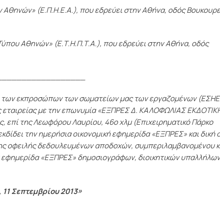
Αθηνών» (Ε.Π.Η.Ε.Α.), που εδρεύει στην Αθήνα, οδός Βουκουρ
Τύπου Αθηνών» (Ε.Τ.Η.Π.Τ.Α.), που εδρεύει στην Αθήνα, οδός
__________________
ύ των εκπροσώπων των σωματείων μας των εργαζομένων (ΕΣΗΕ
 εταιρείας με την επωνυμία «ΕΞΠΡΕΣ Δ. ΚΑΛΟΦΩΛΙΑΣ ΕΚΔΟΤΙΚ
ς, επί της Λεωφόρου Λαυρίου, 46ο χλμ (Επιχειρηματικό Πάρκο
εκδίδει την ημερήσια οικονομική εφημερίδα «ΕΞΠΡΕΣ» και δική 
της οφειλής δεδουλευμένων αποδοχών, συμπεριλαμβανομένου κ
ν εφημερίδα «ΕΞΠΡΕΣ» δημοσιογράφων, διοικητικών υπαλλήλων
 11 Σεπτεμβρίου 2013»