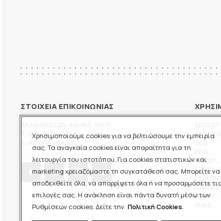
ΣΤΟΙΧΕΙΑ ΕΠΙΚΟΙΝΩΝΙΑΣ
ΧΡΗΣΙ
ΑΚΑΔΗΜΙΑΣ 20
,
ΑΘΗΝΑ
,
10671
ΕΔΟΕΑΠ
T.:
210-3675400
ΞΕΝΟΦ
Χρησιμοποιούμε cookies για να βελτιώσουμε την εμπειρία
E.:
INFO@ESIEA.GR
ΔΟΔ
σας. Τα αναγκαία cookies είναι απαραίτητα για τη
ΕΟΔ
λειτουργία του ιστοτόπου. Για cookies στατιστικών και
ΠΟΕΣΥ
ΕΣΗΕΜ-
marketing χρειαζόμαστε τη συγκατάθεσή σας. Μπορείτε να
ΕΣΗΕΠΗ
αποδεχθείτε όλα, να απορρίψετε όλα ή να προσαρμόσετε τι
ΕΣΗΕΘΣ
επιλογές σας. Η ανάκληση είναι πάντα δυνατή μέσω των
ΕΣΠΗΤ
M.M.E.
Ρυθμίσεων cookies. Δείτε την
Πολιτική Cookies.