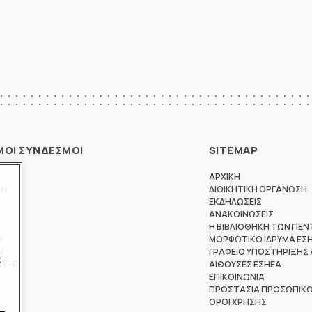
ΜΟΙ ΣΥΝΔΕΣΜΟΙ
SITEMAP
ΑΡΧΙΚΗ
ΩΝ
ΔΙΟΙΚΗΤΙΚΗ ΟΡΓΑΝΩΣΗ
ΕΚΔΗΛΩΣΕΙΣ
ΑΝΑΚΟΙΝΩΣΕΙΣ
Η ΒΙΒΛΙΟΘΗΚΗ ΤΩΝ ΠΕΝ
Θ
ΜΟΡΦΩΤΙΚΟ ΙΔΡΥΜΑ ΕΣ
Ν
ΓΡΑΦΕΙΟ ΥΠΟΣΤΗΡΙΞΗΣ
ς
ΤΕ-Ε
ΑΙΘΟΥΣΕΣ ΕΣΗΕΑ
ΕΠΙΚΟΙΝΩΝΙΑ
ΠΡΟΣΤΑΣΙΑ ΠΡΟΣΩΠΙΚ
ΟΡΟΙ ΧΡΗΣΗΣ