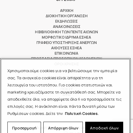
ΑΡΧΙΚΗ
ΔΙΟΙΚΗΤΙΚΗ ΟΡΓΑΝΩΣΗ
ΕΚΔΗΛΩΣΕΙΣ
ΑΝΑΚΟΙΝΩΣΕΙΣ
Η ΒΙΒΛΙΟΘΗΚΗ ΤΩΝ ΠΕΝΤΕ ΑΙΩΝΩΝ
ΜΟΡΦΩΤΙΚΟ ΙΔΡΥΜΑ ΕΣΗΕΑ
ΓΡΑΦΕΙΟ ΥΠΟΣΤΗΡΙΞΗΣ ΑΝΕΡΓΩΝ
ΑΙΘΟΥΣΕΣ ΕΣΗΕΑ
ΕΠΙΚΟΙΝΩΝΙΑ
ΠΡΟΣΤΑΣΙΑ ΠΡΟΣΩΠΙΚΩΝ ΔΕΔΟΜΕΝΩΝ
ΟΡΟΙ ΧΡΗΣΗΣ
Χρησιμοποιούμε cookies για να βελτιώσουμε την εμπειρία
ΜΕΛΟΣ ΤΩΝ
σας. Τα αναγκαία cookies είναι απαραίτητα για τη
λειτουργία του ιστοτόπου. Για cookies στατιστικών και
ΠΟΕΣΥ
marketing χρειαζόμαστε τη συγκατάθεσή σας. Μπορείτε να
ΔΟΔ
αποδεχθείτε όλα, να απορρίψετε όλα ή να προσαρμόσετε τις
ΕΟΔ
επιλογές σας. Η ανάκληση είναι πάντα δυνατή μέσω των
Ρυθμίσεων cookies. Δείτε την
Πολιτική Cookies.
Προσαρμογή
Απόρριψη όλων
Αποδοχή όλων
© 2021 ΕΣΗΕΑ - ALL RIGHTS RESERVED