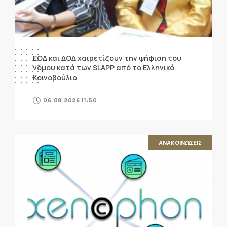
ΕΟΔ και ΔΟΔ χαιρετίζουν την ψήφιση του
νόμου κατά των SLAPP από το Ελληνικό
Κοινοβούλιο
06.08.2026 11:50
ΑΝΑΚΟΙΝΩΣΕΙΣ