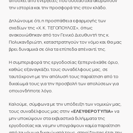
απόσχει από ενέργειες που ουσιαστικά ακυρώνουν
την ιστορία και την προσφορά της στον κλάδο.
Δηλώνουμε ότι η προσπάθεια εφαρμογής των
σχεδίων της «Χ. Κ. ΤΕΓΟΠΟΥΛΟΣ», όπως
ανακοινώθηκαν από τον Γενικό Διευθυντή της κ.
Πολυκανδριώτη, καταστρατηγούν τον νόμο και θα μας
βρει δυναμικά σε όλα τα επίπεδα απέναντί της.
Η συμπεριφορά της εργοδοσίας ξεπερνά κάθε όριο,
καθώς εξαναγκάζει τους συναδέλφους μας, σε
ταυτόχρονη με την απόλυσή τους παραίτηση από το
δικαίωμά τους για την προσβολή των απολύσεων για
οποιονδήποτε λόγο.
Καλούμε, σύμφωνα με την υπόδειξη των νομικών μας,
τους συναδέλφους μας στην
«ΕΛΕΥΘΕΡΟΤΥΠΙΑ»
να
μην υποκύψουν στα εκβιαστικά διλήμματα της
εργοδοσίας και να μην υπογράψουν καμία παραίτηση
από τα νόμιμα δικαιώματά τους, στηρίζοντας έτσι την