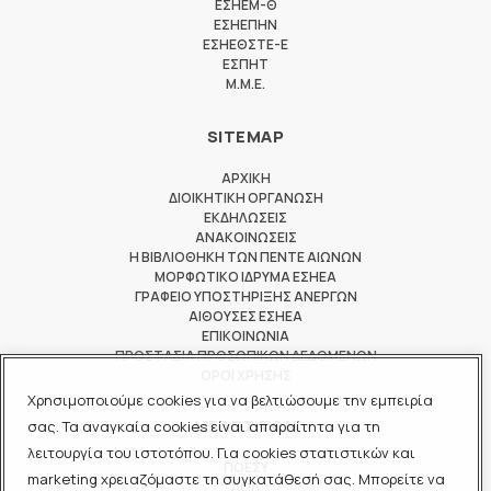
ΕΣΗΕΜ-Θ
ΕΣΗΕΠΗΝ
ΕΣΗΕΘΣΤΕ-Ε
ΕΣΠΗΤ
M.M.E.
SITEMAP
ΑΡΧΙΚΗ
ΔΙΟΙΚΗΤΙΚΗ ΟΡΓΑΝΩΣΗ
ΕΚΔΗΛΩΣΕΙΣ
ΑΝΑΚΟΙΝΩΣΕΙΣ
Η ΒΙΒΛΙΟΘΗΚΗ ΤΩΝ ΠΕΝΤΕ ΑΙΩΝΩΝ
ΜΟΡΦΩΤΙΚΟ ΙΔΡΥΜΑ ΕΣΗΕΑ
ΓΡΑΦΕΙΟ ΥΠΟΣΤΗΡΙΞΗΣ ΑΝΕΡΓΩΝ
ΑΙΘΟΥΣΕΣ ΕΣΗΕΑ
ΕΠΙΚΟΙΝΩΝΙΑ
ΠΡΟΣΤΑΣΙΑ ΠΡΟΣΩΠΙΚΩΝ ΔΕΔΟΜΕΝΩΝ
ΟΡΟΙ ΧΡΗΣΗΣ
Χρησιμοποιούμε cookies για να βελτιώσουμε την εμπειρία
ΜΕΛΟΣ ΤΩΝ
σας. Τα αναγκαία cookies είναι απαραίτητα για τη
λειτουργία του ιστοτόπου. Για cookies στατιστικών και
ΠΟΕΣΥ
marketing χρειαζόμαστε τη συγκατάθεσή σας. Μπορείτε να
ΔΟΔ