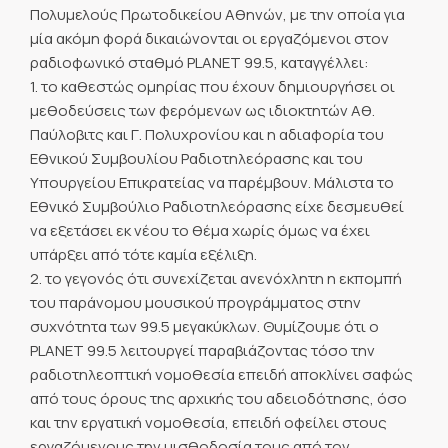
Πολυμελούς Πρωτοδικείου Αθηνών, με την οποία για
μία ακόμη φορά δικαιώνονται οι εργαζόμενοι στον
ραδιοφωνικό σταθμό PLANET 99.5, καταγγέλλει:
1. το καθεστώς ομηρίας που έχουν δημιουργήσει οι
μεθοδεύσεις των φερόμενων ως ιδιοκτητών Αθ.
Παύλοβιτς και Γ. Πολυχρονίου και η αδιαφορία του
Εθνικού Συμβουλίου Ραδιοτηλεόρασης και του
Υπουργείου Επικρατείας να παρέμβουν. Μάλιστα το
Εθνικό Συμβούλιο Ραδιοτηλεόρασης είχε δεσμευθεί
να εξετάσει εκ νέου το θέμα χωρίς όμως να έχει
υπάρξει από τότε καμία εξέλιξη.
2. το γεγονός ότι συνεχίζεται ανενόχλητη η εκπομπή
του παράνομου μουσικού προγράμματος στην
συχνότητα των 99.5 μεγακύκλων. Θυμίζουμε ότι ο
PLANET 99.5 λειτουργεί παραβιάζοντας τόσο την
ραδιοτηλεοπτική νομοθεσία επειδή αποκλίνει σαφώς
από τους όρους της αρχικής του αδειοδότησης, όσο
και την εργατική νομοθεσία, επειδή οφείλει στους
εργαζόμενους την μισθοδοσία τους από τον