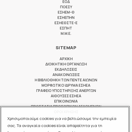
ΕΟΔ
ΠΟΕΣΥ
ΕΣΗΕΜ-Θ
ΕΣΗΕΠΗΝ
ΕΣΗΕΘΣΤΕ-Ε
ΕΣΠΗΤ
M.M.E.
SITEMAP
ΑΡΧΙΚΗ
ΔΙΟΙΚΗΤΙΚΗ ΟΡΓΑΝΩΣΗ
ΕΚΔΗΛΩΣΕΙΣ
ΑΝΑΚΟΙΝΩΣΕΙΣ
Η ΒΙΒΛΙΟΘΗΚΗ ΤΩΝ ΠΕΝΤΕ ΑΙΩΝΩΝ
ΜΟΡΦΩΤΙΚΟ ΙΔΡΥΜΑ ΕΣΗΕΑ
ΓΡΑΦΕΙΟ ΥΠΟΣΤΗΡΙΞΗΣ ΑΝΕΡΓΩΝ
ΑΙΘΟΥΣΕΣ ΕΣΗΕΑ
ΕΠΙΚΟΙΝΩΝΙΑ
ΠΡΟΣΤΑΣΙΑ ΠΡΟΣΩΠΙΚΩΝ ΔΕΔΟΜΕΝΩΝ
ΟΡΟΙ ΧΡΗΣΗΣ
Χρησιμοποιούμε cookies για να βελτιώσουμε την εμπειρία
ΜΕΛΟΣ ΤΩΝ
σας. Τα αναγκαία cookies είναι απαραίτητα για τη