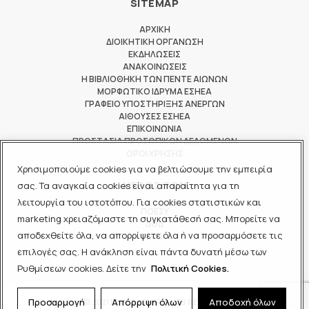
SITEMAP
ΑΡΧΙΚΗ
ΔΙΟΙΚΗΤΙΚΗ ΟΡΓΑΝΩΣΗ
ΕΚΔΗΛΩΣΕΙΣ
ΑΝΑΚΟΙΝΩΣΕΙΣ
Η ΒΙΒΛΙΟΘΗΚΗ ΤΩΝ ΠΕΝΤΕ ΑΙΩΝΩΝ
ΜΟΡΦΩΤΙΚΟ ΙΔΡΥΜΑ ΕΣΗΕΑ
ΓΡΑΦΕΙΟ ΥΠΟΣΤΗΡΙΞΗΣ ΑΝΕΡΓΩΝ
ΑΙΘΟΥΣΕΣ ΕΣΗΕΑ
ΕΠΙΚΟΙΝΩΝΙΑ
ΠΡΟΣΤΑΣΙΑ ΠΡΟΣΩΠΙΚΩΝ ΔΕΔΟΜΕΝΩΝ
ΟΡΟΙ ΧΡΗΣΗΣ
Χρησιμοποιούμε cookies για να βελτιώσουμε την εμπειρία
ΜΕΛΟΣ ΤΩΝ
σας. Τα αναγκαία cookies είναι απαραίτητα για τη
λειτουργία του ιστοτόπου. Για cookies στατιστικών και
ΠΟΕΣΥ
marketing χρειαζόμαστε τη συγκατάθεσή σας. Μπορείτε να
ΔΟΔ
αποδεχθείτε όλα, να απορρίψετε όλα ή να προσαρμόσετε τις
ΕΟΔ
επιλογές σας. Η ανάκληση είναι πάντα δυνατή μέσω των
Ρυθμίσεων cookies. Δείτε την
Πολιτική Cookies.
Προσαρμογή
Απόρριψη όλων
Αποδοχή όλων
© 2021 ΕΣΗΕΑ - ALL RIGHTS RESERVED