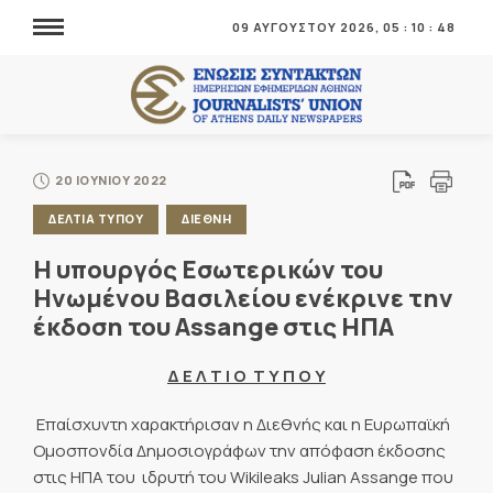
09 ΑΥΓΟΥΣΤΟΥ 2026,
05
:
10
:
48
20 ΙΟΥΝΙΟΥ 2022
ΔΕΛΤΙΑ ΤΥΠΟΥ
ΔΙΕΘΝΗ
Η υπουργός Εσωτερικών του
Ηνωμένου Βασιλείου ενέκρινε την
έκδοση του Assange στις ΗΠΑ
Δ Ε Λ Τ Ι Ο Τ Υ Π Ο Υ
Επαίσχυντη χαρακτήρισαν η Διεθνής και η Ευρωπαϊκή
Ομοσπονδία Δημοσιογράφων την απόφαση έκδοσης
στις ΗΠΑ του ιδρυτή του Wikileaks Julian Assange που