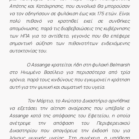
Απάτης και Κατάχρησης, που συνολικά θα μπορούσαν
να τον οδηγήσουν σε φυλάκιση έως και 175 ετών. Είναι
πολύ πιθανό να κρατηθεί εκεί σε συνθήκες
απομόνωσης, παρά τις διαβεβαιώσεις της κυβέρνησης
των ΗΠΑ για το αντίθετο, γεγονός που θα επέφερε
σημαντική αύξηση των πιθανοτήτων ενδεχόμενης
αυτοκτονίας του.
Ο
Assange
κρατείται ήδη στη φυλακή Belmarsh
στο Ηνωμένο Βασίλειο για περισσότερα από τρία
χρόνια, παρά τους κινδύνους που εγκυμονεί η κράτηση
αυτή για την ψυχική και σωματική του υγεία.
Τον Μάρτιο, το Ανώτατο Δικαστήριο αρνήθηκε
να εξετάσει την αίτηση αναίρεσης που υπέβαλε ο
Assange
κατά της απόφασης του Εφετείου, η οποία
ανέτρεψε την απόφαση του Περιφερειακού
Δικαστηρίου που απαγόρευε την έκδοσή του για
λόγους ψυχικής υγείας. Στη συνέχεια, η υπόθεση