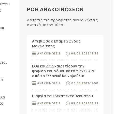
 Τύπου
ΡΟΗ ΑΝΑΚΟΙΝΩΣΕΩΝ
ς
Δείτε τις πιο πρόσφατες ανακοινώσεις
σχετικά με τον Τύπο.
και
Απεβίωσε ο Επαμεινώνδας
Μανωλίτσης
ΑΝΑΚΟΙΝΩΣΕΙΣ
06.08.2026 13:36
νται
ΕΟΔ και ΔΟΔ χαιρετίζουν την
ψήφιση του νόμου κατά των SLAPP
από το Ελληνικό Κοινοβούλιο
 η
ΑΝΑΚΟΙΝΩΣΕΙΣ
06.08.2026 11:50
Η αργία του Δεκαπενταύγουστου
λλά
το
ΑΝΑΚΟΙΝΩΣΕΙΣ
05.08.2026 16:59