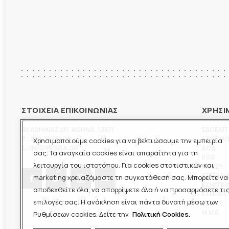
ΣΤΟΙΧΕΙΑ ΕΠΙΚΟΙΝΩΝΙΑΣ
ΧΡΗΣΙ
ΑΚΑΔΗΜΙΑΣ 20
,
ΑΘΗΝΑ
,
10671
ΕΔΟΕΑΠ
T.:
210-3675400
ΞΕΝΟΦ
Χρησιμοποιούμε cookies για να βελτιώσουμε την εμπειρία
E.:
INFO@ESIEA.GR
ΔΟΔ
σας. Τα αναγκαία cookies είναι απαραίτητα για τη
ΕΟΔ
λειτουργία του ιστοτόπου. Για cookies στατιστικών και
ΠΟΕΣΥ
ΕΣΗΕΜ-
marketing χρειαζόμαστε τη συγκατάθεσή σας. Μπορείτε να
ΕΣΗΕΠΗ
αποδεχθείτε όλα, να απορρίψετε όλα ή να προσαρμόσετε τι
ΕΣΗΕΘΣ
επιλογές σας. Η ανάκληση είναι πάντα δυνατή μέσω των
ΕΣΠΗΤ
M.M.E.
Ρυθμίσεων cookies. Δείτε την
Πολιτική Cookies.