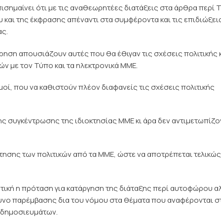
πισημαίνει ότι με τις αναθεωρητέες διατάξεις στα άρθρα περί
υ και της έκφρασης απέναντι στα συμφέροντα και τις επιδιώξει
ας.
ρηση απουσιάζουν αυτές που θα έθιγαν τις σχέσεις πολιτικής 
ών με τον Τύπο και τα ηλεκτρονικά ΜΜΕ.
μοί, που να καθιστούν πλέον διαφανείς τις σχέσεις πολιτικής
ης συγκέντρωσης της ιδιοκτησίας ΜΜΕ κι άρα δεν αντιμετωπίζο
τησης των πολιτικών από τα ΜΜΕ, ώστε να αποτρέπεται τελικώς
 θετική η πρόταση για κατάργηση της διάταξης περί αυτοφώρου α
νδυνο παρέμβασης δια του νόμου στα θέματα που αναφέρονται σ
ν δημοσιευμάτων.