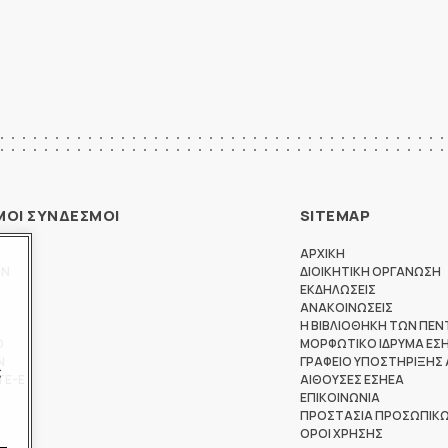
ΜΟΙ ΣΥΝΔΕΣΜΟΙ
SITEMAP
ΑΡΧΙΚΗ
ΩΝ
ΔΙΟΙΚΗΤΙΚΗ ΟΡΓΑΝΩΣΗ
ΕΚΔΗΛΩΣΕΙΣ
ΑΝΑΚΟΙΝΩΣΕΙΣ
Η ΒΙΒΛΙΟΘΗΚΗ ΤΩΝ ΠΕΝ
Θ
ΜΟΡΦΩΤΙΚΟ ΙΔΡΥΜΑ ΕΣ
Ν
ΓΡΑΦΕΙΟ ΥΠΟΣΤΗΡΙΞΗΣ
ς
ΤΕ-Ε
ΑΙΘΟΥΣΕΣ ΕΣΗΕΑ
ΕΠΙΚΟΙΝΩΝΙΑ
ΠΡΟΣΤΑΣΙΑ ΠΡΟΣΩΠΙΚ
ΟΡΟΙ ΧΡΗΣΗΣ