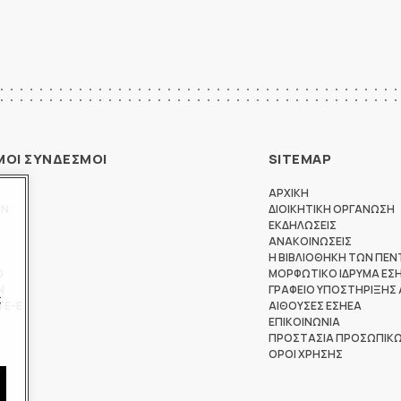
ΜΟΙ ΣΥΝΔΕΣΜΟΙ
SITEMAP
ΑΡΧΙΚΗ
ΩΝ
ΔΙΟΙΚΗΤΙΚΗ ΟΡΓΑΝΩΣΗ
ΕΚΔΗΛΩΣΕΙΣ
ΑΝΑΚΟΙΝΩΣΕΙΣ
Η ΒΙΒΛΙΟΘΗΚΗ ΤΩΝ ΠΕΝ
Θ
ΜΟΡΦΩΤΙΚΟ ΙΔΡΥΜΑ ΕΣ
Ν
ΓΡΑΦΕΙΟ ΥΠΟΣΤΗΡΙΞΗΣ
ς
ΤΕ-Ε
ΑΙΘΟΥΣΕΣ ΕΣΗΕΑ
ΕΠΙΚΟΙΝΩΝΙΑ
ΠΡΟΣΤΑΣΙΑ ΠΡΟΣΩΠΙΚ
ΟΡΟΙ ΧΡΗΣΗΣ