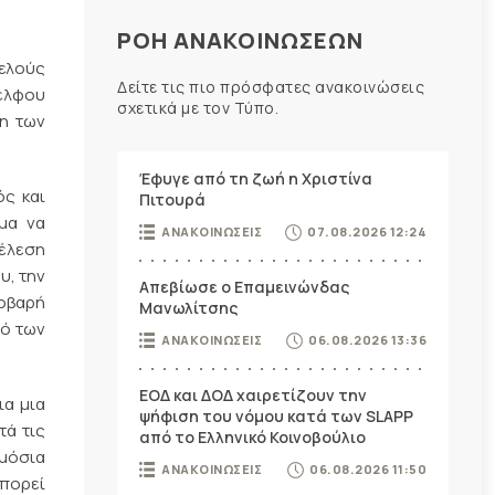
ΡΟΗ ΑΝΑΚΟΙΝΩΣΕΩΝ
ελούς
Δείτε τις πιο πρόσφατες ανακοινώσεις
δέλφου
σχετικά με τον Τύπο.
ση των
Έφυγε από τη ζωή η Χριστίνα
ός και
Πιτουρά
σμα να
ΑΝΑΚΟΙΝΩΣΕΙΣ
07.08.2026 12:24
τέλεση
υ, την
Απεβίωσε ο Επαμεινώνδας
σοβαρή
Μανωλίτσης
σό των
ΑΝΑΚΟΙΝΩΣΕΙΣ
06.08.2026 13:36
ΕΟΔ και ΔΟΔ χαιρετίζουν την
ια μια
ψήφιση του νόμου κατά των SLAPP
τά τις
από το Ελληνικό Κοινοβούλιο
ημόσια
ΑΝΑΚΟΙΝΩΣΕΙΣ
06.08.2026 11:50
μπορεί