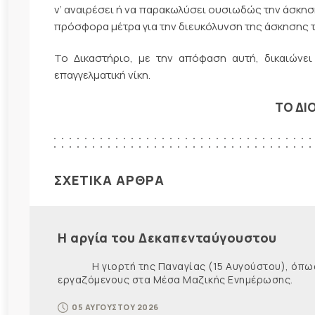
ν’ αναιρέσει ή να παρακωλύσει ουσιωδώς την άσκησ
πρόσφορα μέτρα για την διευκόλυνση της άσκησης 
Το Δικαστήριο, με την απόφαση αυτή, δικαιώνε
επαγγελματική νίκη.
ΤΟ ΔΙ
ΣΧΕΤΙΚΑ ΑΡΘΡΑ
Η αργία του Δεκαπενταύγουστου
Η γιορτή της Παναγίας (15 Αυγούστου), όπως εί
εργαζόμενους στα Μέσα Μαζικής Ενημέρωσης. Ως ε
05 ΑΥΓΟΥΣΤΟΥ 2026