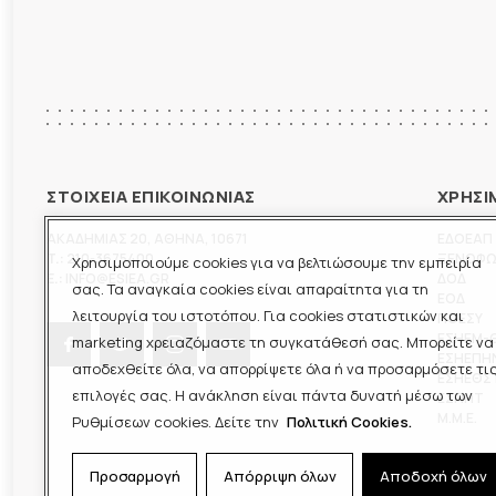
ΣΤΟΙΧΕΙΑ ΕΠΙΚΟΙΝΩΝΙΑΣ
ΧΡΗΣΙ
ΑΚΑΔΗΜΙΑΣ 20
,
ΑΘΗΝΑ
,
10671
ΕΔΟΕΑΠ
T.:
210-3675400
ΞΕΝΟΦ
Χρησιμοποιούμε cookies για να βελτιώσουμε την εμπειρία
E.:
INFO@ESIEA.GR
ΔΟΔ
σας. Τα αναγκαία cookies είναι απαραίτητα για τη
ΕΟΔ
λειτουργία του ιστοτόπου. Για cookies στατιστικών και
ΠΟΕΣΥ
ΕΣΗΕΜ-
marketing χρειαζόμαστε τη συγκατάθεσή σας. Μπορείτε να
ΕΣΗΕΠΗ
αποδεχθείτε όλα, να απορρίψετε όλα ή να προσαρμόσετε τι
ΕΣΗΕΘΣ
επιλογές σας. Η ανάκληση είναι πάντα δυνατή μέσω των
ΕΣΠΗΤ
M.M.E.
Ρυθμίσεων cookies. Δείτε την
Πολιτική Cookies.
Προσαρμογή
Απόρριψη όλων
Αποδοχή όλων