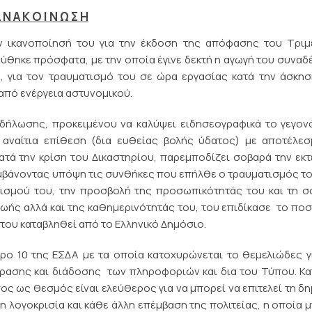
 Ν Α Κ Ο Ι Ν Ω Σ Η
ην ικανοποίησή του για την έκδοση της απόφασης του Τριμ
ύθηκε πρόσφατα, με την οποία έγινε δεκτή η αγωγή του συνα
, για τον τραυματισμό του σε ώρα εργασίας κατά την άσκη
από ενέργεια αστυνομικού.
δήλωσης, προκειμένου να καλύψει ειδησεογραφικά το γεγον
 αναίτια επίθεση (δια ευθείας βολής ύδατος) με αποτέλε
κατά την κρίση του Δικαστηρίου, παρεμποδίζει σοβαρά την εκ
αμβάνοντας υπόψη τις συνθήκες που επήλθε ο τραυματισμός το
ατισμού του, την προσβολή της προσωπικότητάς του και τη 
ζωής αλλά και της καθημερινότητάς του, του επιδίκασε το πο
 του καταβληθεί από το Ελληνικό Δημόσιο.
ο 10 της ΕΣΔΑ με τα οποία κατοχυρώνεται το θεμελιώδες γ
ρασης και διάδοσης των πληροφοριών και δια του Τύπου. Κα
ος ως θεσμός είναι ελεύθερος για να μπορεί να επιτελεί τη δ
η λογοκρισία και κάθε άλλη επέμβαση της πολιτείας, η οποία 