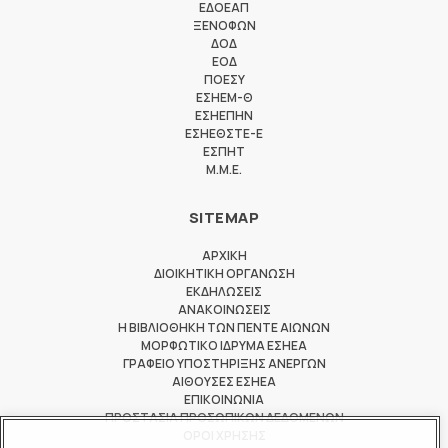
ΕΔΟΕΑΠ
ΞΕΝΟΦΩΝ
ΔΟΔ
ΕΟΔ
ΠΟΕΣΥ
ΕΣΗΕΜ-Θ
ΕΣΗΕΠΗΝ
ΕΣΗΕΘΣΤΕ-Ε
ΕΣΠΗΤ
M.M.E.
SITEMAP
ΑΡΧΙΚΗ
ΔΙΟΙΚΗΤΙΚΗ ΟΡΓΑΝΩΣΗ
ΕΚΔΗΛΩΣΕΙΣ
ΑΝΑΚΟΙΝΩΣΕΙΣ
Η ΒΙΒΛΙΟΘΗΚΗ ΤΩΝ ΠΕΝΤΕ ΑΙΩΝΩΝ
ΜΟΡΦΩΤΙΚΟ ΙΔΡΥΜΑ ΕΣΗΕΑ
ΓΡΑΦΕΙΟ ΥΠΟΣΤΗΡΙΞΗΣ ΑΝΕΡΓΩΝ
ΑΙΘΟΥΣΕΣ ΕΣΗΕΑ
ΕΠΙΚΟΙΝΩΝΙΑ
ΠΡΟΣΤΑΣΙΑ ΠΡΟΣΩΠΙΚΩΝ ΔΕΔΟΜΕΝΩΝ
ΟΡΟΙ ΧΡΗΣΗΣ