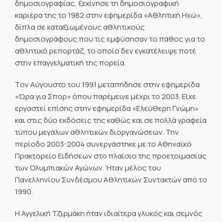
δημοσιογραφίας, ξεκίνησε τη δημοσιογραφική
καριέρα της το 1982 στην εφημερίδα «Αθλητική Ηχώ»,
δίπλα σε καταξιωμένους αθλητικούς
δημοσιογράφους που τις εμφύσησαν το πάθος για το
αθλητικό ρεπορτάζ, το οποίο δεν εγκατέλειψε ποτέ
στην επαγγελματική της πορεία.
Τον Αύγουστο του 1991 μεταπήδησε στην εφημερίδα
«Ώρα για Σπορ» όπου παρέμεινε μέχρι το 2003. Είχε
εργαστεί επίσης στην εφημερίδα «Ελεύθερη Γνώμη»
και στις δύο εκδόσεις της καθώς και σε πολλά γραφεία
τύπου μεγάλων αθλητικών διοργανώσεων. Την
περίοδο 2003-2004 συνεργάστηκε με το Αθηναϊκό
Πρακτορείο Ειδήσεων στο πλαίσιο της προετοιμασίας
των Ολυμπιακών Αγώνων. Ήταν μέλος του
Πανελληνίου Συνδέσμου Αθλητικών Συντακτών από το
1990.
Η Αγγελική Τζιρμάκη ήταν ιδιαίτερα γλυκός και σεμνός