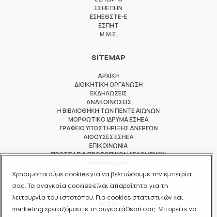
ΕΣΗΕΠΗΝ
ΕΣΗΕΘΣΤΕ-Ε
ΕΣΠΗΤ
M.M.E.
SITEMAP
ΑΡΧΙΚΗ
ΔΙΟΙΚΗΤΙΚΗ ΟΡΓΑΝΩΣΗ
ΕΚΔΗΛΩΣΕΙΣ
ΑΝΑΚΟΙΝΩΣΕΙΣ
Η ΒΙΒΛΙΟΘΗΚΗ ΤΩΝ ΠΕΝΤΕ ΑΙΩΝΩΝ
ΜΟΡΦΩΤΙΚΟ ΙΔΡΥΜΑ ΕΣΗΕΑ
ΓΡΑΦΕΙΟ ΥΠΟΣΤΗΡΙΞΗΣ ΑΝΕΡΓΩΝ
ΑΙΘΟΥΣΕΣ ΕΣΗΕΑ
ΕΠΙΚΟΙΝΩΝΙΑ
ΠΡΟΣΤΑΣΙΑ ΠΡΟΣΩΠΙΚΩΝ ΔΕΔΟΜΕΝΩΝ
ΟΡΟΙ ΧΡΗΣΗΣ
Χρησιμοποιούμε cookies για να βελτιώσουμε την εμπειρία
ΜΕΛΟΣ ΤΩΝ
σας. Τα αναγκαία cookies είναι απαραίτητα για τη
λειτουργία του ιστοτόπου. Για cookies στατιστικών και
ΠΟΕΣΥ
marketing χρειαζόμαστε τη συγκατάθεσή σας. Μπορείτε να
ΔΟΔ