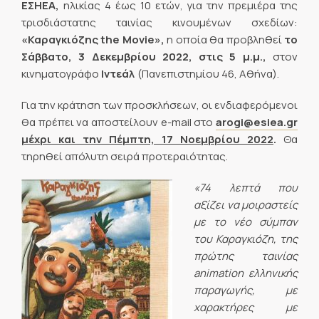
ΕΣΗΕΑ,
ηλικίας 4 έως 10 ετών, για την πρεμιέρα της
τρισδιάστατης ταινίας κινουμένων σχεδίων:
«Καραγκιόζης
the
Movie
»,
η οποία θα προβληθεί
το
Σάββατο, 3 Δεκεμβρίου 2022, στις 5 μ.μ.,
στον
κινηματογράφο
Ιντεάλ
(Πανεπιστημίου 46, Αθήνα).
Για την κράτηση των προσκλήσεων, οι ενδιαφερόμενοι
θα πρέπει να αποστείλουν e-mail στο
arogi
@
esiea
.
gr
μέχρι και την Πέμπτη, 17 Νοεμβρίου 2022
.
Θα
τηρηθεί απόλυτη σειρά προτεραιότητας.
«74 λεπτά που
αξίζει να μοιραστείς
με το νέο σύμπαν
του Καραγκιόζη, της
πρώτης ταινίας
animation ελληνικής
παραγωγής, με
χαρακτήρες με